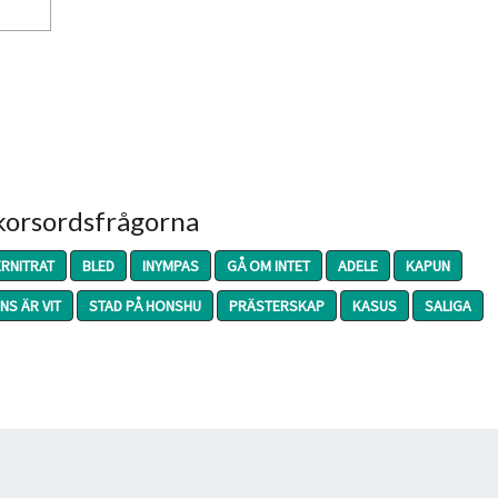
 korsordsfrågorna
ERNITRAT
BLED
INYMPAS
GÅ OM INTET
ADELE
KAPUN
NS ÄR VIT
STAD PÅ HONSHU
PRÄSTERSKAP
KASUS
SALIGA