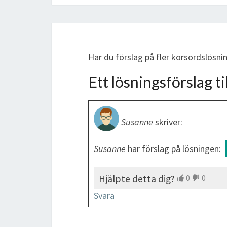
Har du förslag på fler korsordslösni
Ett lösningsförslag til
Susanne
skriver:
Susanne
har förslag på lösningen:
Hjälpte detta dig?
0
0
Svara