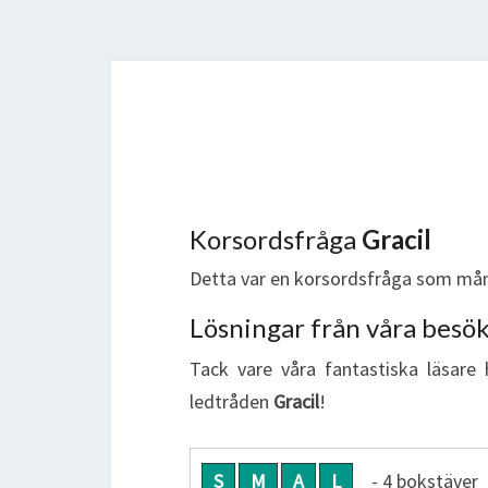
Korsordsfråga
Gracil
Detta var en korsordsfråga som mån
Lösningar från våra besö
Tack vare våra fantastiska läsare 
ledtråden
Gracil
!
S
M
A
L
- 4 bokstäver