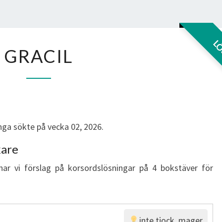
GRACIL
L
GRACIL
ga sökte på vecka 02, 2026.
kare
har vi förslag på korsordslösningar på 4 bokstäver för
inte tjock, mager