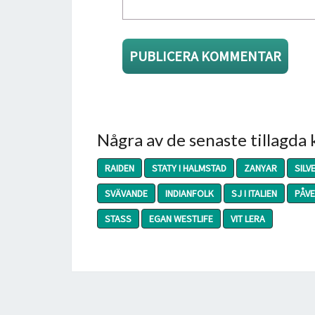
Några av de senaste tillagda
RAIDEN
STATY I HALMSTAD
ZANYAR
SILV
SVÄVANDE
INDIANFOLK
SJ I ITALIEN
PÅVE
STASS
EGAN WESTLIFE
VIT LERA