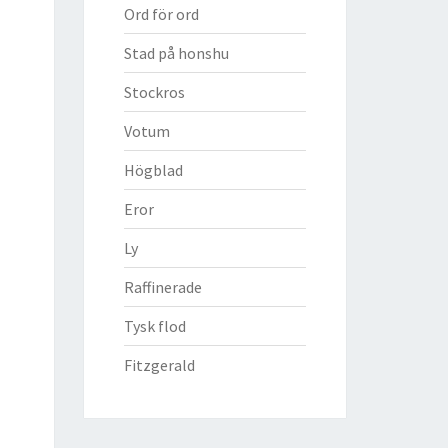
Ord för ord
Stad på honshu
Stockros
Votum
Högblad
Eror
Ly
Raffinerade
Tysk flod
Fitzgerald