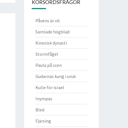
KORSORDSFRÅGOR
Påvens är vit
Samlade högblad
Kinesisk dynasti
Stormfågel
Paula på scen
Gudarnas kung i uruk
Kulle för israel
Inympas
Bled
Fjärsing