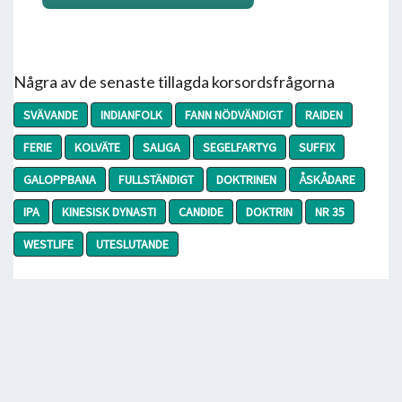
Några av de senaste tillagda korsordsfrågorna
SVÄVANDE
INDIANFOLK
FANN NÖDVÄNDIGT
RAIDEN
FERIE
KOLVÄTE
SALIGA
SEGELFARTYG
SUFFIX
GALOPPBANA
FULLSTÄNDIGT
DOKTRINEN
ÅSKÅDARE
IPA
KINESISK DYNASTI
CANDIDE
DOKTRIN
NR 35
WESTLIFE
UTESLUTANDE