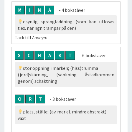
M
I
N
A
- 4 bokstäver
osynlig sprängladdning (som kan utlösas
t.ex. när ngn trampar på den)
Tack till
Anonym
S
C
H
A
K
T
- 6 bokstäver
stor öppning i marken; (hiss)trumma
(jord)skärning, (sänkning åstadkommen
genom) schaktning
O
R
T
- 3 bokstäver
plats, ställe; (äv. mer el. mindre abstrakt)
växt