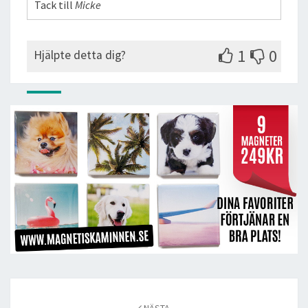
Tack till
Micke
1
0
Hjälpte detta dig?
Post
navigation
NÄSTA