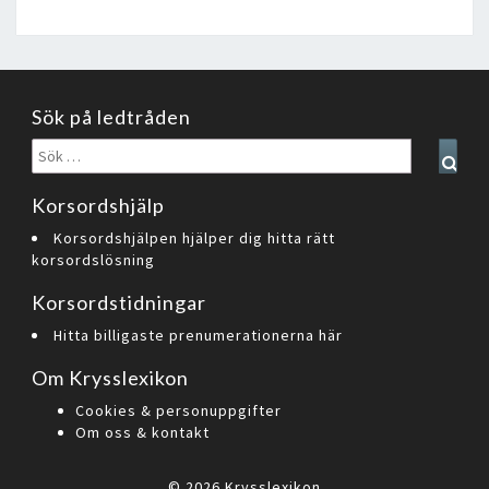
Sök på ledtråden
Sök
Sear
efter:
Korsordshjälp
Korsordshjälpen hjälper dig hitta rätt
korsordslösning
Korsordstidningar
Hitta billigaste prenumerationerna här
Om Krysslexikon
Cookies & personuppgifter
Om oss & kontakt
© 2026
Krysslexikon