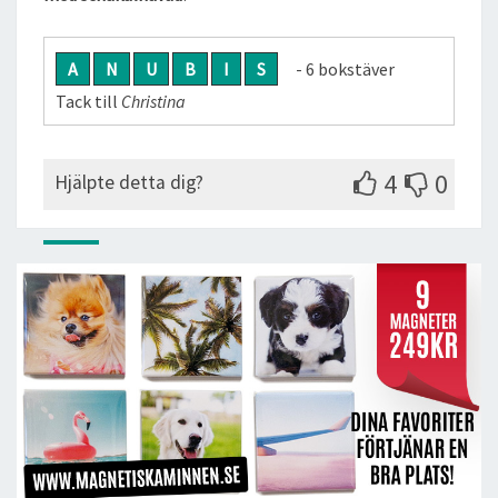
A
N
U
B
I
S
- 6 bokstäver
Tack till
Christina
4
0
Hjälpte detta dig?