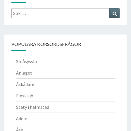
Sök
Search
efter:
POPULÄRA KORSORDSFRÅGOR
Småsyssla
Anlaget
Åskådare
Finsk sjö
Staty i halmstad
Adele
Åse