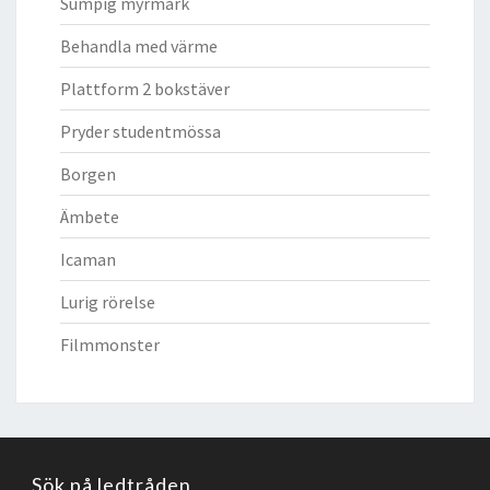
Sumpig myrmark
Behandla med värme
Plattform 2 bokstäver
Pryder studentmössa
Borgen
Ämbete
Icaman
Lurig rörelse
Filmmonster
Sök på ledtråden