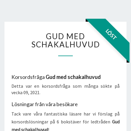
GUD
LÖST
GUD MED
MED
SCHAKALHUVUD
SCHAKALHUVUD
Korsordsfråga
Gud med schakalhuvud
Detta var en korsordsfråga som många sökte på
vecka 09, 2021.
Lösningar från våra besökare
Tack vare våra fantastiska läsare har vi förslag på
korsordslösningar på 6 bokstäver för ledtråden
Gud
med schakalhuvud
!