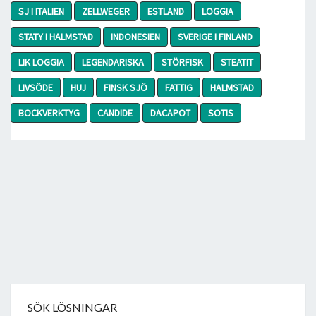
SJ I ITALIEN
ZELLWEGER
ESTLAND
LOGGIA
STATY I HALMSTAD
INDONESIEN
SVERIGE I FINLAND
LIK LOGGIA
LEGENDARISKA
STÖRFISK
STEATIT
LIVSÖDE
HUJ
FINSK SJÖ
FATTIG
HALMSTAD
BOCKVERKTYG
CANDIDE
DACAPOT
SOTIS
SÖK LÖSNINGAR