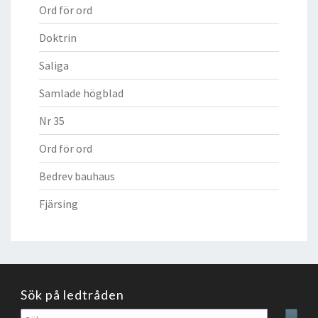
Ord för ord
Doktrin
Saliga
Samlade högblad
Nr 35
Ord för ord
Bedrev bauhaus
Fjärsing
Sök på ledtråden
Sök
Sear