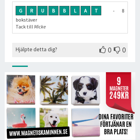
G
R
U
B
B
L
A
T
- 8
bokstäver
Tack till
Micke
0
0
Hjälpte detta dig?