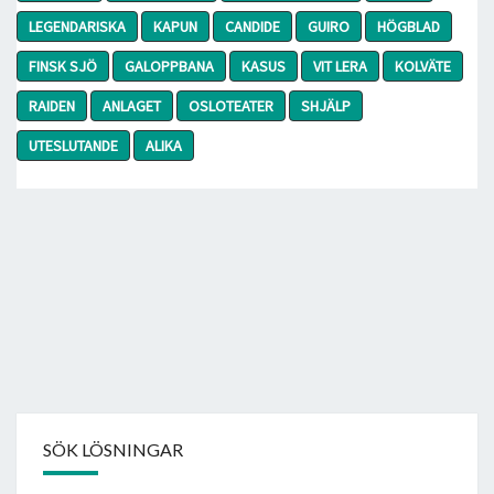
LEGENDARISKA
KAPUN
CANDIDE
GUIRO
HÖGBLAD
FINSK SJÖ
GALOPPBANA
KASUS
VIT LERA
KOLVÄTE
RAIDEN
ANLAGET
OSLOTEATER
SHJÄLP
UTESLUTANDE
ALIKA
SÖK LÖSNINGAR