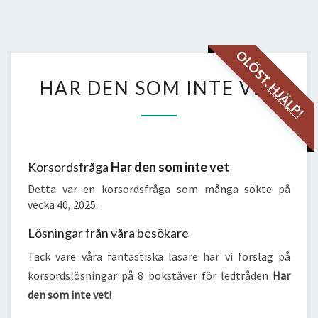
OLÖST,
HAR
HAR DEN SOM INTE VET
HJÄLP!
DEN
SOM
INTE
VET
Korsordsfråga
Har den som inte vet
Detta var en korsordsfråga som många sökte på
vecka 40, 2025.
Lösningar från våra besökare
Tack vare våra fantastiska läsare har vi förslag på
korsordslösningar på 8 bokstäver för ledtråden
Har
den som inte vet
!