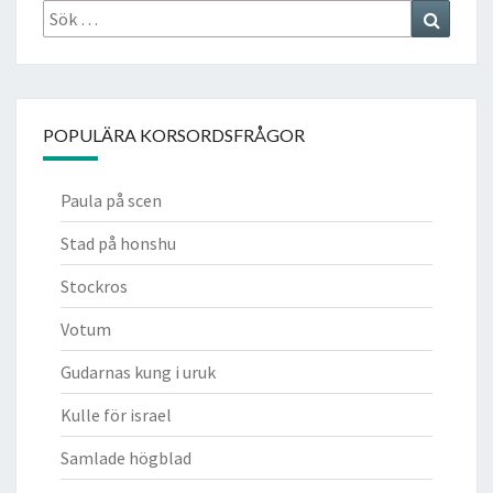
Sök
Search
efter:
POPULÄRA KORSORDSFRÅGOR
Paula på scen
Stad på honshu
Stockros
Votum
Gudarnas kung i uruk
Kulle för israel
Samlade högblad