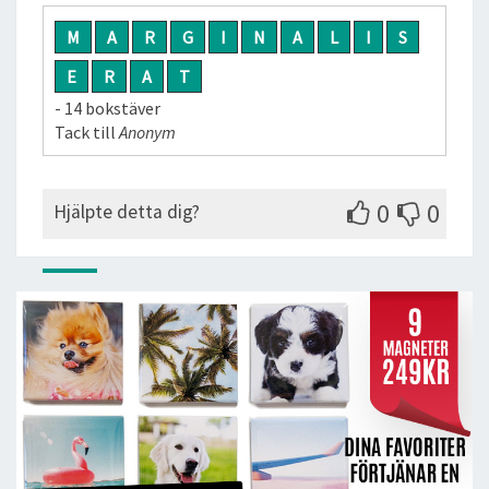
M
A
R
G
I
N
A
L
I
S
E
R
A
T
- 14 bokstäver
Tack till
Anonym
0
0
Hjälpte detta dig?