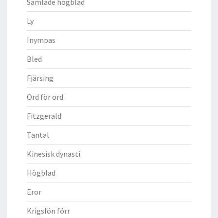
Samlade högblad
Ly
Inympas
Bled
Fjärsing
Ord för ord
Fitzgerald
Tantal
Kinesisk dynasti
Högblad
Eror
Krigslön förr