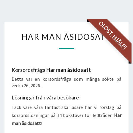
OLÖST,
HAR
HAR MAN ÅSIDOSATT
HJÄLP!
MAN
ÅSIDOSATT
Korsordsfråga
Har man åsidosatt
Detta var en korsordsfråga som många sökte på
vecka 26, 2026.
Lösningar från våra besökare
Tack vare våra fantastiska läsare har vi förslag på
korsordslösningar på 14 bokstäver för ledtråden
Har
man åsidosatt
!