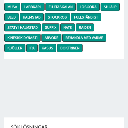
MUSA
LABBKÄRL
FUJITASKALAN
LÖSGÖRA
SHJÄLP
BLED
HALMSTAD
STOCKROS
FULLSTÄNDIGT
STATY I HALMSTAD
SUFFIX
NATE
RAIDEN
KINESISK DYNASTI
ARVODE
BEHANDLA MED VÄRME
KJÖLLER
IPA
KASUS
DOKTRINEN
SÖK LÖSNINGAR