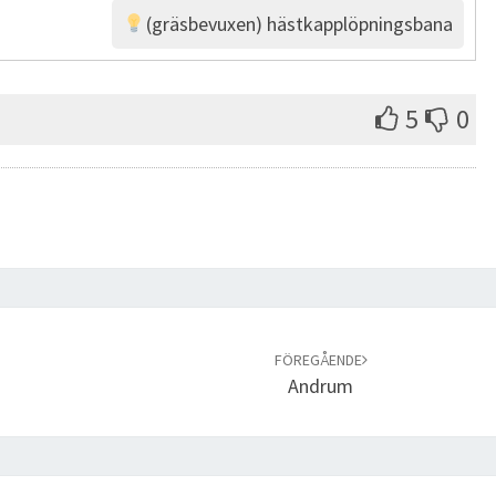
(gräsbevuxen) hästkapplöpningsbana
5
0
FÖREGÅENDE
Andrum