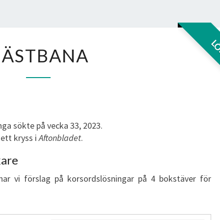
HÄSTBANA
L
HÄSTBANA
ga sökte på vecka 33, 2023.
ett kryss i
Aftonbladet
.
kare
har vi förslag på korsordslösningar på 4 bokstäver för