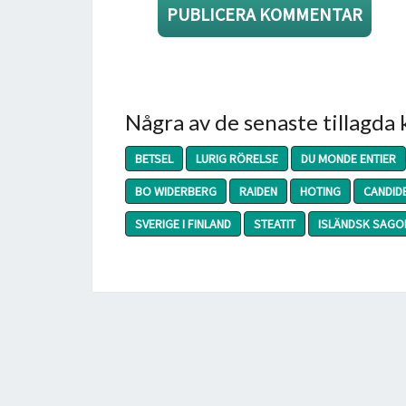
Några av de senaste tillagda
BETSEL
LURIG RÖRELSE
DU MONDE ENTIER
BO WIDERBERG
RAIDEN
HOTING
CANDID
SVERIGE I FINLAND
STEATIT
ISLÄNDSK SAG