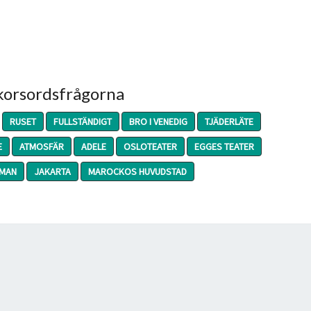
 korsordsfrågorna
RUSET
FULLSTÄNDIGT
BRO I VENEDIG
TJÄDERLÄTE
E
ATMOSFÄR
ADELE
OSLOTEATER
EGGES TEATER
OMAN
JAKARTA
MAROCKOS HUVUDSTAD