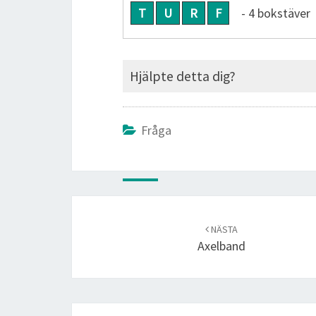
T
U
R
F
- 4 bokstäver
Hjälpte detta dig?
Fråga
Post
navigation
NÄSTA
Axelband