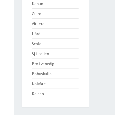
Kapun
Guiro
Vit lera
Hård
Scola
Sj i italien
Bro i venedig
Bohuskulla
Kolväte
Raiden