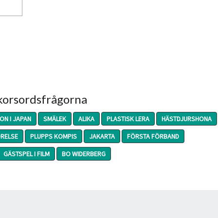
 korsordsfrågorna
ION I JAPAN
SMÄLEK
ALIKA
PLASTISK LERA
HÄSTDJURSHONA
ÖRELSE
PLUPPS KOMPIS
JAKARTA
FÖRSTA FÖRBAND
GÄSTSPEL I FILM
BO WIDERBERG