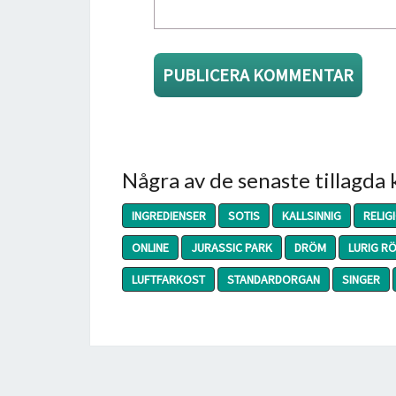
Några av de senaste tillagda
INGREDIENSER
SOTIS
KALLSINNIG
RELIG
ONLINE
JURASSIC PARK
DRÖM
LURIG R
LUFTFARKOST
STANDARDORGAN
SINGER