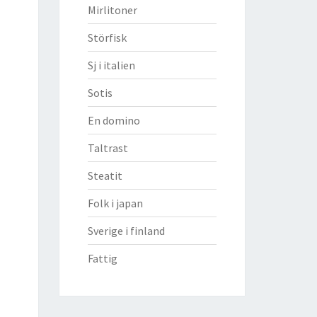
Mirlitoner
Störfisk
Sj i italien
Sotis
En domino
Taltrast
Steatit
Folk i japan
Sverige i finland
Fattig