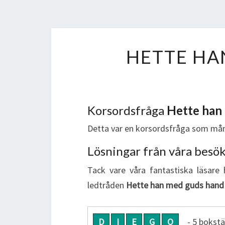
HETTE HA
Korsordsfråga
Hette han
Detta var en korsordsfråga som mån
Lösningar från våra besö
Tack vare våra fantastiska läsare 
ledtråden
Hette han med guds hand
D
I
E
G
O
- 5 bokstä