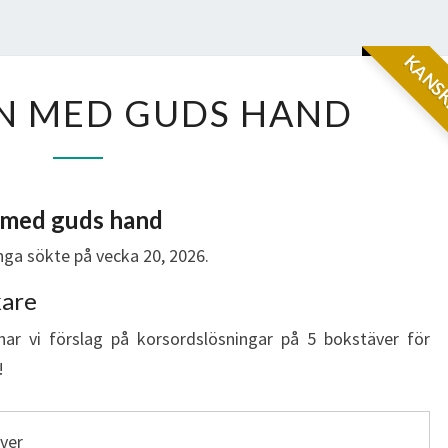
KANSK
HETTE
N MED GUDS HAND
HAN
MED
GUDS
HAND
 med guds hand
ga sökte på vecka 20, 2026.
kare
har vi förslag på korsordslösningar på 5 bokstäver för
!
ver