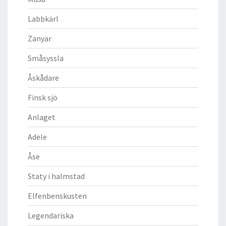
Labbkärl
Zanyar
Småsyssla
Åskådare
Finsk sjö
Anlaget
Adele
Åse
Staty i halmstad
Elfenbenskusten
Legendariska