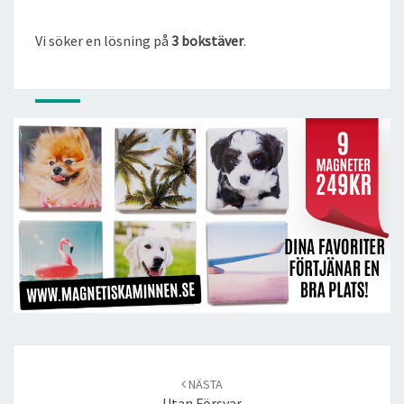
Vi söker en lösning på
3 bokstäver
.
Post
navigation
NÄSTA
Utan Försvar