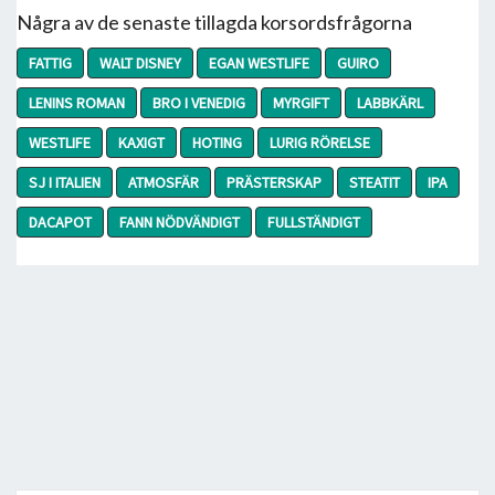
Några av de senaste tillagda korsordsfrågorna
FATTIG
WALT DISNEY
EGAN WESTLIFE
GUIRO
LENINS ROMAN
BRO I VENEDIG
MYRGIFT
LABBKÄRL
WESTLIFE
KAXIGT
HOTING
LURIG RÖRELSE
SJ I ITALIEN
ATMOSFÄR
PRÄSTERSKAP
STEATIT
IPA
DACAPOT
FANN NÖDVÄNDIGT
FULLSTÄNDIGT