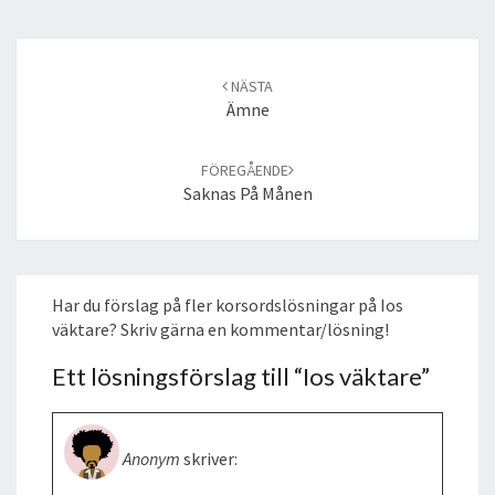
Post
navigation
NÄSTA
Ämne
FÖREGÅENDE
Saknas På Månen
Har du förslag på fler korsordslösningar på Ios
väktare? Skriv gärna en kommentar/lösning!
Ett lösningsförslag till “
Ios väktare
”
Anonym
skriver: