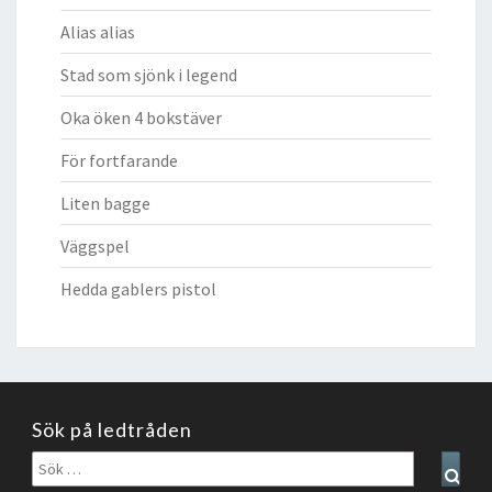
Alias alias
Stad som sjönk i legend
Oka öken 4 bokstäver
För fortfarande
Liten bagge
Väggspel
Hedda gablers pistol
Sök på ledtråden
Sök
Sear
efter: