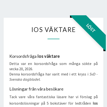
IOS
LÖST
IOS VÄKTARE
VÄKTARE
Korsordsfråga
Ios väktare
Detta var en korsordsfråga som många sökte på
vecka 20, 2026.
Denna korsordsfråga har varit med i ett kryss i
SvD -
Svenska dagbladet
.
Lösningar från våra besökare
Tack vare våra fantastiska läsare har vi förslag på
korsordslösningar på 5 bokstäver för ledtråden
Ios