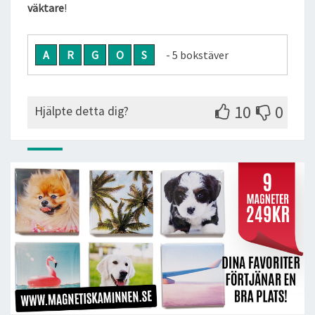
väktare
!
A
R
G
O
S
- 5 bokstäver
10
0
Hjälpte detta dig?