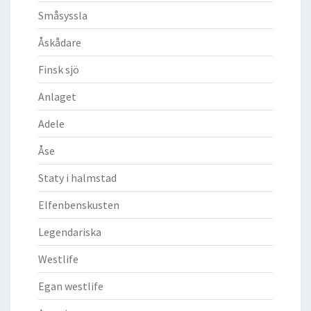
Småsyssla
Åskådare
Finsk sjö
Anlaget
Adele
Åse
Staty i halmstad
Elfenbenskusten
Legendariska
Westlife
Egan westlife