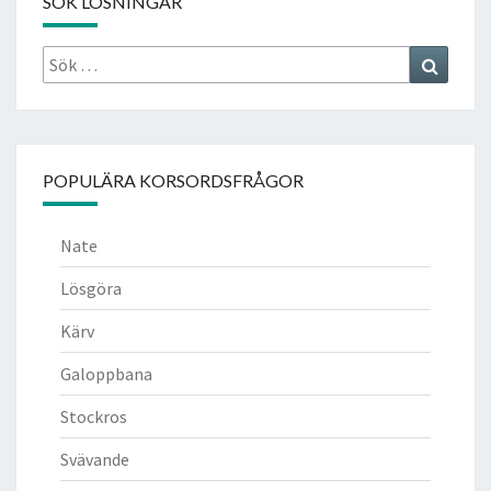
SÖK LÖSNINGAR
Sök
Search
efter:
POPULÄRA KORSORDSFRÅGOR
Nate
Lösgöra
Kärv
Galoppbana
Stockros
Svävande