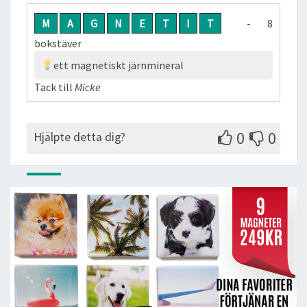
M
A
G
N
E
T
I
T
- 8
bokstäver
ett magnetiskt järnmineral
Tack till
Micke
0
0
Hjälpte detta dig?