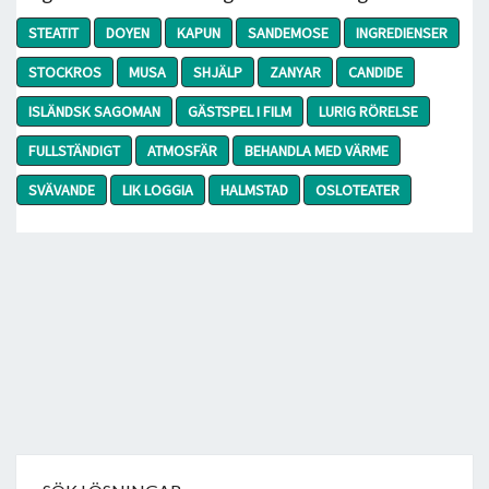
STEATIT
DOYEN
KAPUN
SANDEMOSE
INGREDIENSER
STOCKROS
MUSA
SHJÄLP
ZANYAR
CANDIDE
ISLÄNDSK SAGOMAN
GÄSTSPEL I FILM
LURIG RÖRELSE
FULLSTÄNDIGT
ATMOSFÄR
BEHANDLA MED VÄRME
SVÄVANDE
LIK LOGGIA
HALMSTAD
OSLOTEATER