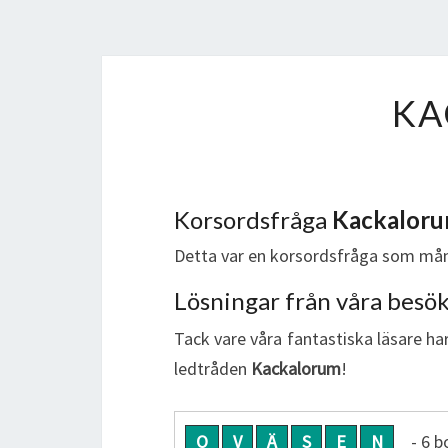
KA
Korsordsfråga
Kackalor
Detta var en korsordsfråga som mån
Lösningar från våra besö
Tack vare våra fantastiska läsare har
ledtråden
Kackalorum
!
O
V
Ä
S
E
N
- 6 b