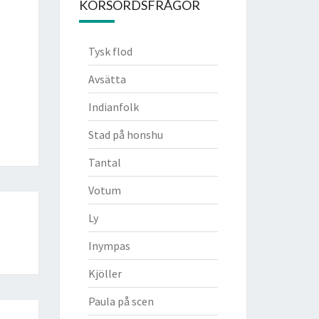
KORSORDSFRÅGOR
Tysk flod
Avsätta
Indianfolk
Stad på honshu
Tantal
Votum
Ly
Inympas
Kjöller
Paula på scen