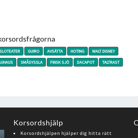
 korsordsfrågorna
SLOTEATER
GUIRO
AVSÄTTA
HOTING
WALT DISNEY
AUHAUS
SMÅSYSSLA
FINSK SJÖ
DACAPOT
TALTRAST
Korsordshjälp
O
Search
Korsordshjälpen hjälper dig hitta rätt