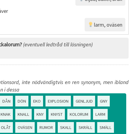
äver
larm, oväsen
ckalorum?
(eventuell ledtråd till lösningen)
tionsord, inte nödvändigtvis en ren synonym, men ibland
n i dessa
DÅN
DÖN
EKO
EXPLOSION
GENLJUD
GNY
KNAK
KNALL
KNY
KNYST
KOLORUM
LARM
OLÅT
OVÄSEN
RUMOR
SKALL
SKRÄLL
SMÄLL