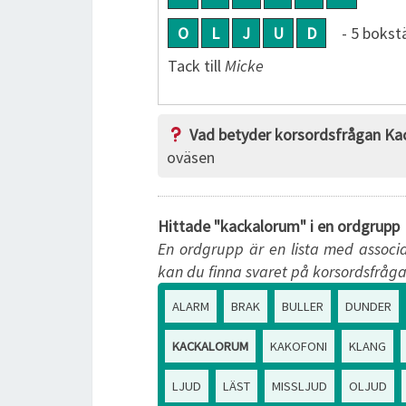
O
L
J
U
D
- 5 bokst
Tack till
Micke
Vad betyder korsordsfrågan Ka
oväsen
Hittade "kackalorum" i en ordgrupp
En ordgrupp är en lista med associa
kan du finna svaret på korsordsfråga
ALARM
BRAK
BULLER
DUNDER
KACKALORUM
KAKOFONI
KLANG
LJUD
LÄST
MISSLJUD
OLJUD