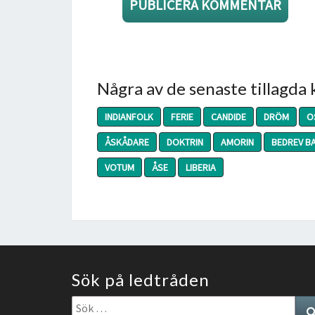
Några av de senaste tillagda
INDIANFOLK
FERIE
CANDIDE
DRÖM
O
ÅSKÅDARE
DOKTRIN
AMORIN
BEDREV B
VOTUM
ÅSE
LIBERIA
Sök på ledtråden
Sök