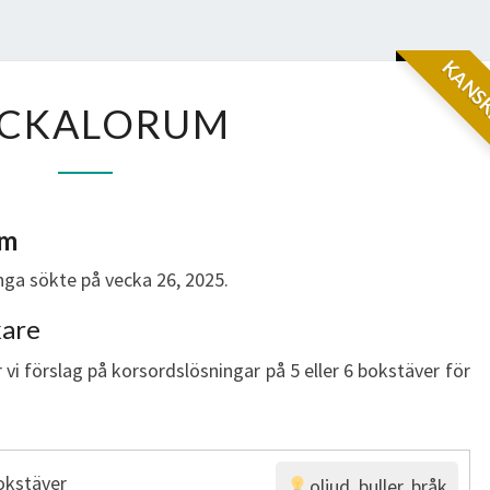
KANSK
KACKALORUM
CKALORUM
um
ga sökte på vecka 26, 2025.
kare
 vi förslag på korsordslösningar på 5 eller 6 bokstäver för
okstäver
oljud, buller, bråk