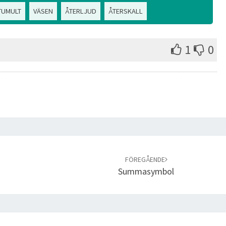
TUMULT
VÄSEN
ÅTERLJUD
ÅTERSKALL
1
0
FÖREGÅENDE
Summasymbol