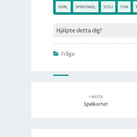
SORL
SPEKTAKEL
STOJ
TON
Hjälpte detta dig?
Fråga
Post
navigation
NÄSTA
Spelkortet