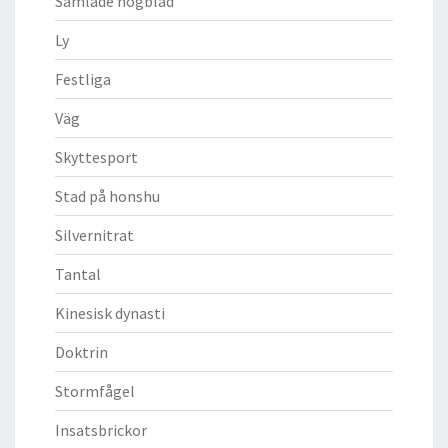
Samlade högblad
Ly
Festliga
Väg
Skyttesport
Stad på honshu
Silvernitrat
Tantal
Kinesisk dynasti
Doktrin
Stormfågel
Insatsbrickor