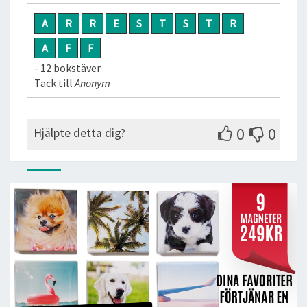
A
R
R
E
S
T
S
T
R
A
F
F
- 12 bokstäver
Tack till
Anonym
0
0
Hjälpte detta dig?