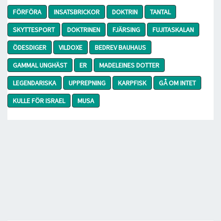
FÖRFÖRA
INSATSBRICKOR
DOKTRIN
TANTAL
SKYTTESPORT
DOKTRINEN
FJÄRSING
FUJITASKALAN
ÖDESDIGER
VILDOXE
BEDREV BAUHAUS
GAMMAL UNGHÄST
ER
MADELEINES DOTTER
LEGENDARISKA
UPPREPNING
KARPFISK
GÅ OM INTET
KULLE FÖR ISRAEL
MUSA