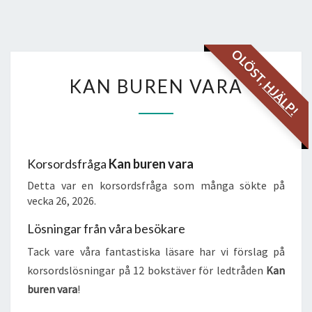
OLÖST,
KAN
KAN BUREN VARA
HJÄLP!
BUREN
VARA
Korsordsfråga
Kan buren vara
Detta var en korsordsfråga som många sökte på
vecka 26, 2026.
Lösningar från våra besökare
Tack vare våra fantastiska läsare har vi förslag på
korsordslösningar på 12 bokstäver för ledtråden
Kan
buren vara
!