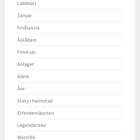
Labbkärl
Zanyar
Småsyssla
Åskådare
Finsk sjö
Anlaget
Adele
Åse
Staty i halmstad
Elfenbenskusten
Legendariska
Westlife