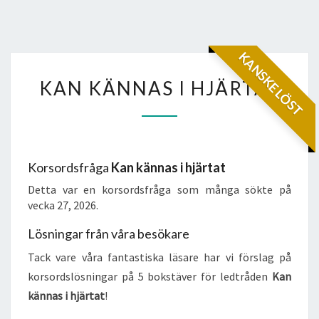
KANSKE LÖST
KAN
KAN KÄNNAS I HJÄRTAT
KÄNNAS
I
HJÄRTAT
Korsordsfråga
Kan kännas i hjärtat
Detta var en korsordsfråga som många sökte på
vecka 27, 2026.
Lösningar från våra besökare
Tack vare våra fantastiska läsare har vi förslag på
korsordslösningar på 5 bokstäver för ledtråden
Kan
kännas i hjärtat
!