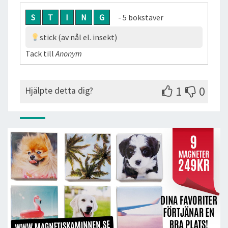
S
T
I
N
G
- 5 bokstäver
stick (av nål el. insekt)
Tack till
Anonym
1
0
Hjälpte detta dig?