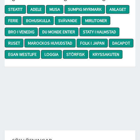
STEATIT
ADELE
MUSA
SUMPIG MYRMARK
ANLAGET
FERIE
BOHUSKULLA
SVÄVANDE
MIRLITONER
BRO I VENEDIG
DU MONDE ENTIER
STATY I HALMSTAD
RUSET
MAROCKOS HUVUDSTAD
FOLK I JAPAN
DACAPOT
EGAN WESTLIFE
LOGGIA
STÖRFISK
KRYSSAKUTEN