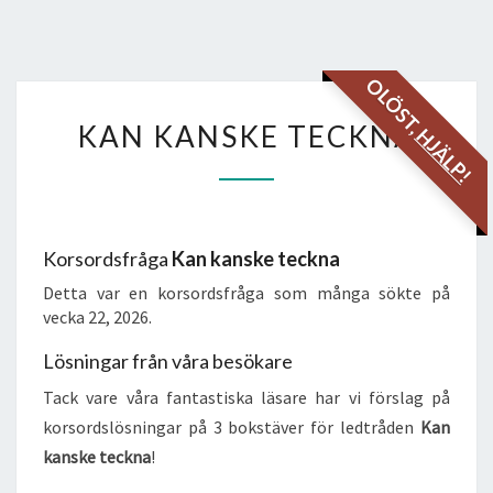
OLÖST,
KAN
KAN KANSKE TECKNA
HJÄLP!
KANSKE
TECKNA
Korsordsfråga
Kan kanske teckna
Detta var en korsordsfråga som många sökte på
vecka 22, 2026.
Lösningar från våra besökare
Tack vare våra fantastiska läsare har vi förslag på
korsordslösningar på 3 bokstäver för ledtråden
Kan
kanske teckna
!