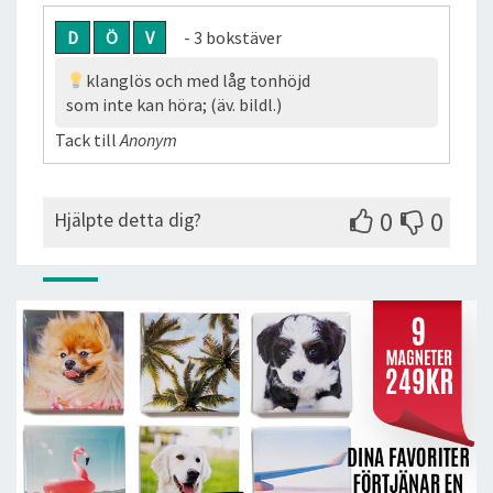
D
Ö
V
- 3 bokstäver
klanglös och med låg tonhöjd
som inte kan höra; (äv. bildl.)
Tack till
Anonym
0
0
Hjälpte detta dig?