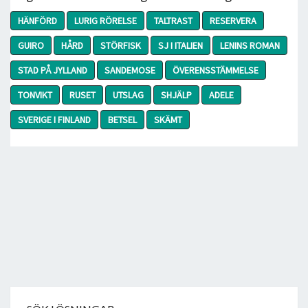
HÄNFÖRD
LURIG RÖRELSE
TALTRAST
RESERVERA
GUIRO
HÅRD
STÖRFISK
SJ I ITALIEN
LENINS ROMAN
STAD PÅ JYLLAND
SANDEMOSE
ÖVERENSSTÄMMELSE
TONVIKT
RUSET
UTSLAG
SHJÄLP
ADELE
SVERIGE I FINLAND
BETSEL
SKÄMT