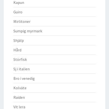
Kapun
Guiro
Mirlitoner
Sumpig myrmark
Shjälp
Hård
Störfisk
Sj i italien
Bro i venedig
Kolväte
Raiden
Vit lera