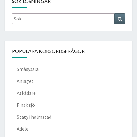
SÖK LÖSNINGAR
Sök
Search
efter:
POPULÄRA KORSORDSFRÅGOR
Småsyssla
Anlaget
Åskådare
Finsk sjö
Staty i halmstad
Adele