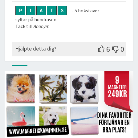
P
L
A
T
S
- 5 bokstäver
syftar på hundrasen
Tack till
Anonym
6
0
Hjälpte detta dig?