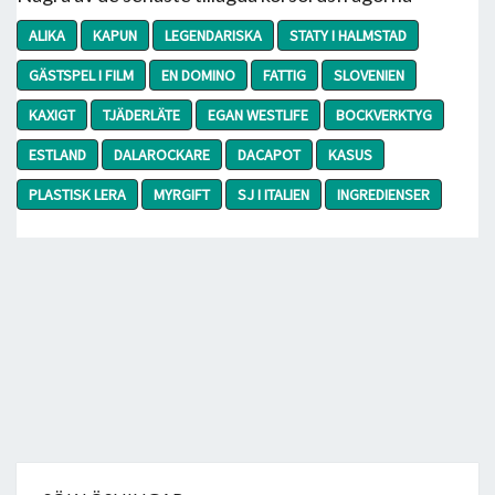
ALIKA
KAPUN
LEGENDARISKA
STATY I HALMSTAD
GÄSTSPEL I FILM
EN DOMINO
FATTIG
SLOVENIEN
KAXIGT
TJÄDERLÄTE
EGAN WESTLIFE
BOCKVERKTYG
ESTLAND
DALAROCKARE
DACAPOT
KASUS
PLASTISK LERA
MYRGIFT
SJ I ITALIEN
INGREDIENSER