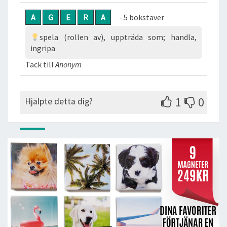
A
G
E
R
A
- 5 bokstäver
spela (rollen av), uppträda som; handla,
ingripa
Tack till
Anonym
1
0
Hjälpte detta dig?