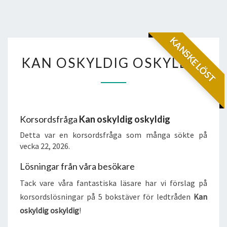
KANSKE LÖST
KAN
KAN OSKYLDIG OSKYLDIG
OSKYLDIG
OSKYLDIG
Korsordsfråga
Kan oskyldig oskyldig
Detta var en korsordsfråga som många sökte på
vecka 22, 2026.
Lösningar från våra besökare
Tack vare våra fantastiska läsare har vi förslag på
korsordslösningar på 5 bokstäver för ledtråden
Kan
oskyldig oskyldig
!