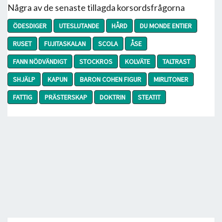
Några av de senaste tillagda korsordsfrågorna
ÖDESDIGER
UTESLUTANDE
HÅRD
DU MONDE ENTIER
RUSET
FUJITASKALAN
SCOLA
ÅSE
FANN NÖDVÄNDIGT
STOCKROS
KOLVÄTE
TALTRAST
SHJÄLP
KAPUN
BARON COHEN FIGUR
MIRLITONER
FATTIG
PRÄSTERSKAP
DOKTRIN
STEATIT