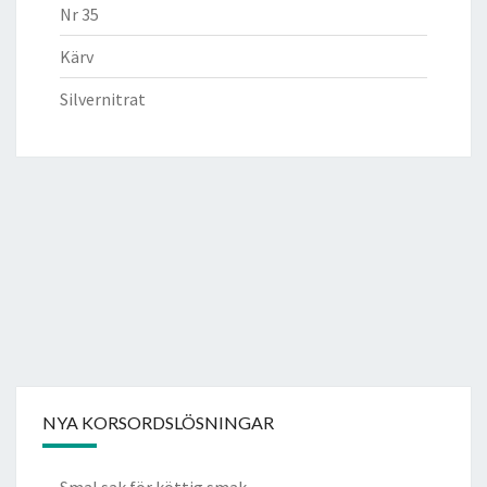
Nr 35
Kärv
Silvernitrat
NYA KORSORDSLÖSNINGAR
Smal sak för köttig smak