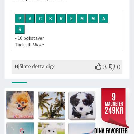
P
A
C
K
R
E
M
M
A
R
- 10 bokstäver
Tack till
Micke
3
0
Hjälpte detta dig?