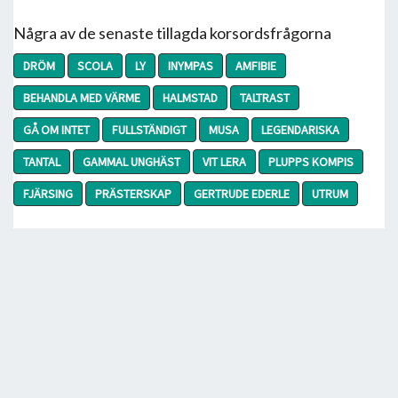
Några av de senaste tillagda korsordsfrågorna
DRÖM
SCOLA
LY
INYMPAS
AMFIBIE
BEHANDLA MED VÄRME
HALMSTAD
TALTRAST
GÅ OM INTET
FULLSTÄNDIGT
MUSA
LEGENDARISKA
TANTAL
GAMMAL UNGHÄST
VIT LERA
PLUPPS KOMPIS
FJÄRSING
PRÄSTERSKAP
GERTRUDE EDERLE
UTRUM