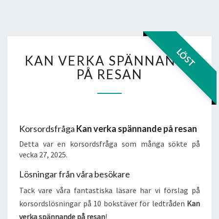
KAN
LÖST
KAN VERKA SPÄNNANDE
VERKA
SPÄNNANDE
PÅ RESAN
PÅ
RESAN
Korsordsfråga
Kan verka spännande på resan
Detta var en korsordsfråga som många sökte på
vecka 27, 2025.
Lösningar från våra besökare
Tack vare våra fantastiska läsare har vi förslag på
korsordslösningar på 10 bokstäver för ledtråden
Kan
verka spännande på resan
!