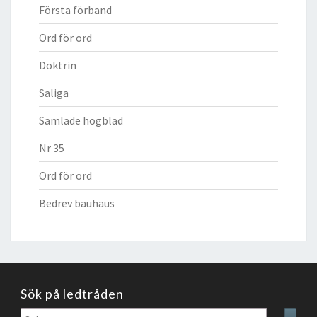
Första förband
Ord för ord
Doktrin
Saliga
Samlade högblad
Nr 35
Ord för ord
Bedrev bauhaus
Sök på ledtråden
Sök
Sear