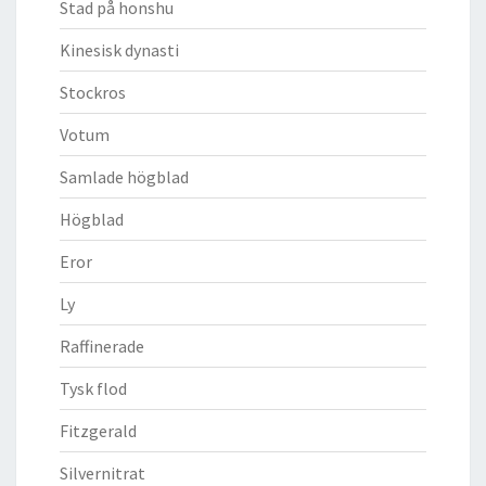
Stad på honshu
Kinesisk dynasti
Stockros
Votum
Samlade högblad
Högblad
Eror
Ly
Raffinerade
Tysk flod
Fitzgerald
Silvernitrat