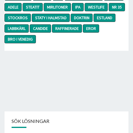
ADELE
STEATIT
MIRLITONER
IPA
WESTLIFE
NR 35
STOCKROS
STATY I HALMSTAD
DOKTRIN
ESTLAND
LABBKÄRL
CANDIDE
RAFFINERADE
EROR
BRO I VENEDIG
SÖK LÖSNINGAR