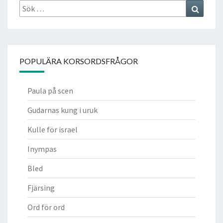
Sök
Search
efter:
POPULÄRA KORSORDSFRÅGOR
Paula på scen
Gudarnas kung i uruk
Kulle för israel
Inympas
Bled
Fjärsing
Ord för ord