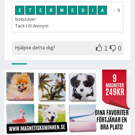
E
T
E
R
M
E
D
I
A
- 9
bokstäver
Tack till
Anonym
1
0
Hjälpte detta dig?