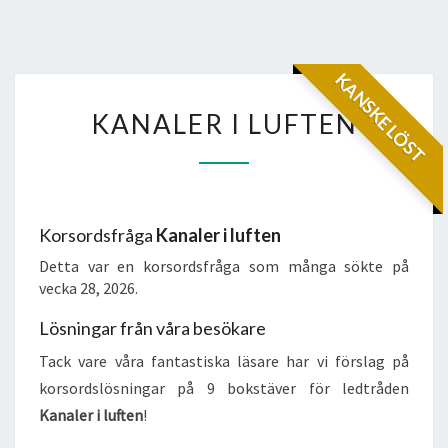
KANSKE LÖST
KANALER
KANALER I LUFTEN
I
LUFTEN
Korsordsfråga
Kanaler i luften
Detta var en korsordsfråga som många sökte på
vecka 28, 2026.
Lösningar från våra besökare
Tack vare våra fantastiska läsare har vi förslag på
korsordslösningar på 9 bokstäver för ledtråden
Kanaler i luften
!