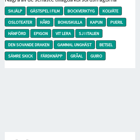
SHJÄLP
GÄSTSPEL I FILM
BOCKVERKTYG
KOLVÄTE
OSLOTEATER
HÅRD
BOHUSKULLA
KAPUN
PUERIL
HÄNFÖRD
EPIGON
VIT LERA
SJ I ITALIEN
DEN SOVANDE DRAKEN
GAMMAL UNGHÄST
BETSEL
SÄMRE SKICK
FÄRDKNÄPP
GRÅAL
GUIRO