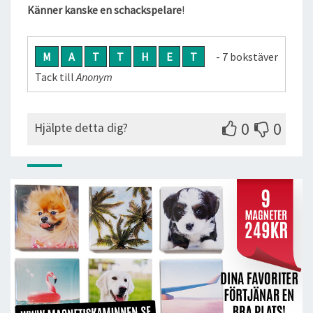
Känner kanske en schackspelare
!
M
A
T
T
H
E
T
- 7 bokstäver
Tack till
Anonym
0
0
Hjälpte detta dig?