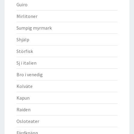
Guiro
Mirlitoner
Sumpig myrmark
Shjälp
Störfisk
Sj i italien
Bro i venedig
Kolväte
Kapun
Raiden
Osloteater
Färdknäpp