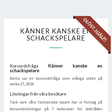
OLÖST,
KÄNNER
KÄNNER KANSKE EN
HJÄLP!
KANSKE
EN
SCHACKSPELARE
SCHACKSPELARE
Korsordsfråga
Känner kanske en
schackspelare
Detta var en korsordsfråga som många sökte på
vecka 27, 2026.
Lösningar från våra besökare
Tack vare våra fantastiska läsare har vi förslag på
korsordslösningar på 7 bokstäver för ledtråden