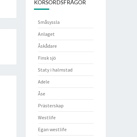
KORSORDSFRÅGOR
Småsyssla
Anlaget
Åskådare
Finsk sjö
Staty i halmstad
Adele
Åse
Prästerskap
Westlife
Egan westlife