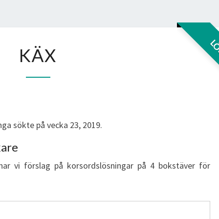
KÄX
L
KÄX
ga sökte på vecka 23, 2019.
kare
har vi förslag på korsordslösningar på 4 bokstäver för