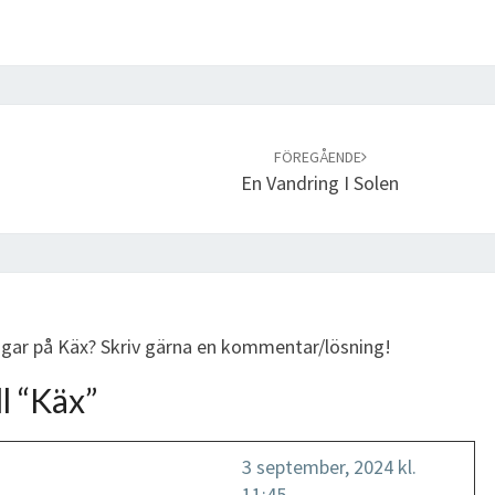
FÖREGÅENDE
En Vandring I Solen
ingar på Käx? Skriv gärna en kommentar/lösning!
l “
Käx
”
3 september, 2024 kl.
11:45