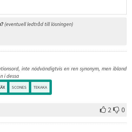
x?
(eventuell ledtråd till lösningen)
tionsord, inte nödvändigtvis en ren synonym, men ibland
n i dessa
KÄX
SCONES
TEKAKA
2
0