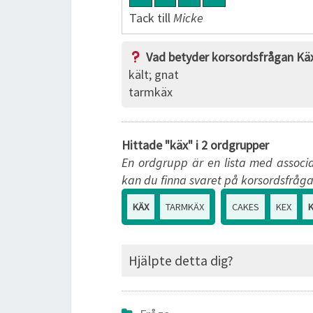
Tack till
Micke
Vad betyder korsordsfrågan Kä
kält; gnat
tarmkäx
Hittade "käx" i 2 ordgrupper
En ordgrupp är en lista med associa
kan du finna svaret på korsordsfråga
KÄX
TARMKÄX
CAKES
KEX
Hjälpte detta dig?