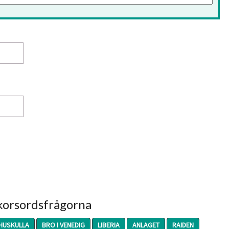
 korsordsfrågorna
HUSKULLA
BRO I VENEDIG
LIBERIA
ANLAGET
RAIDEN