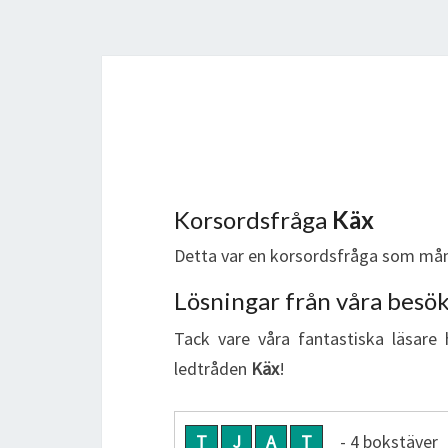
Korsordsfråga
Käx
Detta var en korsordsfråga som mån
Lösningar från våra besö
Tack vare våra fantastiska läsare 
ledtråden
Käx
!
T
J
A
T
- 4 bokstäver