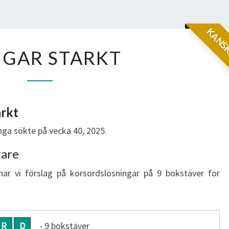
KANSK
KLINGAR
NGAR STARKT
STARKT
arkt
ga sökte på vecka 40, 2025.
kare
har vi förslag på korsordslösningar på 9 bokstäver för
R
D
- 9 bokstäver