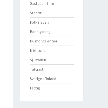
Gästspel i film
Steatit
Folk i japan
Bannlysning
Du monde entier
Mirlitoner
Sj i italien
Taltrast
Sverige i finland
Fattig