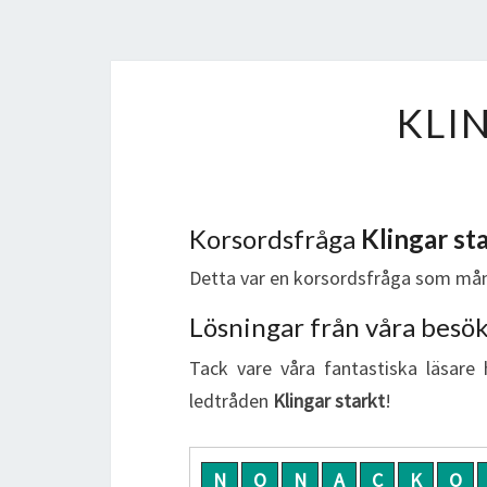
KLI
Korsordsfråga
Klingar st
Detta var en korsordsfråga som mån
Lösningar från våra besö
Tack vare våra fantastiska läsare 
ledtråden
Klingar starkt
!
N
O
N
A
C
K
O