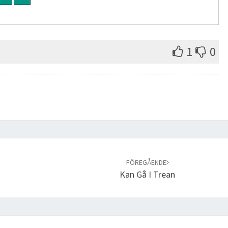
1
0
FÖREGÅENDE
Kan Gå I Trean