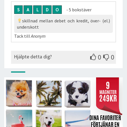
S
A
L
D
O
- 5 bokstäver
skillnad mellan debet och kredit, över- (el.)
underskott
Tack till
Anonym
0
0
Hjälpte detta dig?