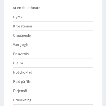
Är en del drönare
Hyrax
Krosstenen
Omgående
Van gogh
En av tolv
Hjälm
Nötchoklad
Reid på film
Färjemål
Urholkning