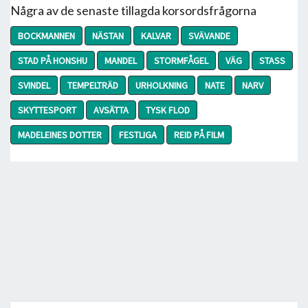
Några av de senaste tillagda korsordsfrågorna
BOCKMANNEN
NÄSTAN
KALVAR
SVÄVANDE
STAD PÅ HONSHU
MANDEL
STORMFÅGEL
VÄG
STASS
SVINDEL
TEMPELTRÄD
URHOLKNING
NATE
NARV
SKYTTESPORT
AVSÄTTA
TYSK FLOD
MADELEINES DOTTER
FESTLIGA
REID PÅ FILM