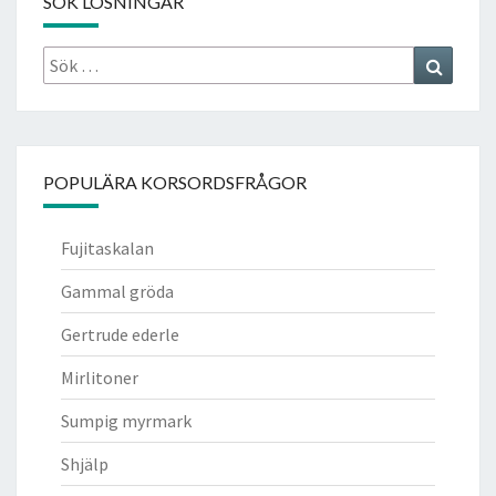
SÖK LÖSNINGAR
Sök
Search
efter:
POPULÄRA KORSORDSFRÅGOR
Fujitaskalan
Gammal gröda
Gertrude ederle
Mirlitoner
Sumpig myrmark
Shjälp