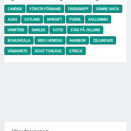
CANDIDE
FÖRSTA FÖRBAND
FÄRDKNÄPP
SÄMRE SKICK
ALIKA
ESTLAND
MYRGIFT
PUERIL
KALLSINNIG
HÄNFÖRD
SMÄLEK
SOTIS
STAD PÅ JYLLAND
BOHUSKULLA
BRO I VENEDIG
MARIBOR
ZELLWEGER
VÄNDKRETS
HÖGT TONLÄGE
STRECK