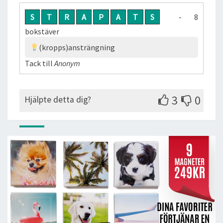
S
T
R
A
P
A
T
S
- 8
bokstäver
(kropps)ansträngning
Tack till
Anonym
3
0
Hjälpte detta dig?