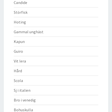
Candide
Störfisk
Hoting
Gammal unghäst
Kapun
Guiro
Vit lera
Hård
Scola
Sj i italien
Bro i venedig
Bohuskulla