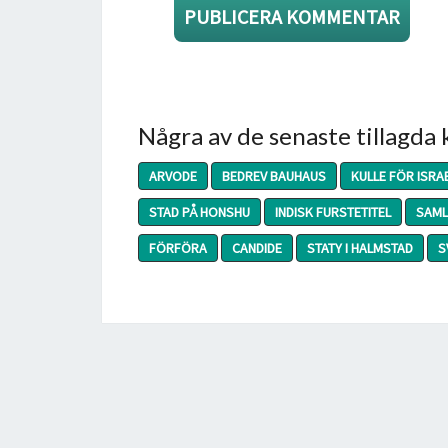
Några av de senaste tillagda
ARVODE
BEDREV BAUHAUS
KULLE FÖR ISRA
STAD PÅ HONSHU
INDISK FURSTETITEL
SAML
FÖRFÖRA
CANDIDE
STATY I HALMSTAD
S