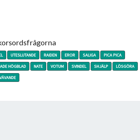
 korsordsfrågorna
EL
UTESLUTANDE
RAIDEN
EROR
SALIGA
PICA PICA
ADE HÖGBLAD
NATE
VOTUM
SVINDEL
SHJÄLP
LÖSGÖRA
VÄVANDE