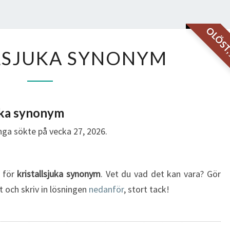
OLÖS
KRISTALLSJUKA
LSJUKA SYNONYM
SYNONYM
uka synonym
ga sökte på vecka 27, 2026.
g för
kristallsjuka synonym
. Vet du vad det kan vara? Gör
t och skriv in lösningen
nedanför
, stort tack!