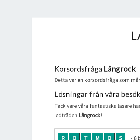
L
Korsordsfråga
Långrock
Detta var en korsordsfråga som mån
Lösningar från våra besö
Tack vare våra fantastiska läsare har
ledtråden
Långrock
!
R
O
T
M
O
S
- 6 