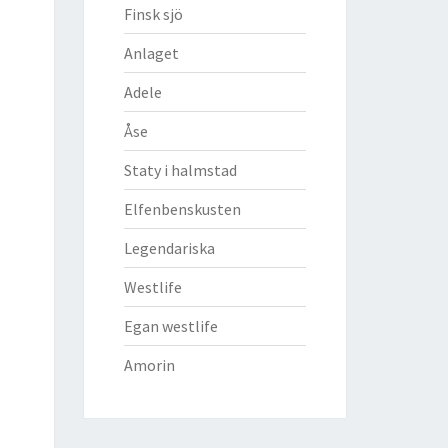
Finsk sjö
Anlaget
Adele
Åse
Staty i halmstad
Elfenbenskusten
Legendariska
Westlife
Egan westlife
Amorin