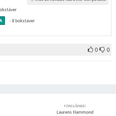
bokstäver
A
- 8 bokstäver
0
0
FÖREGÅENDE
Laurens Hammond