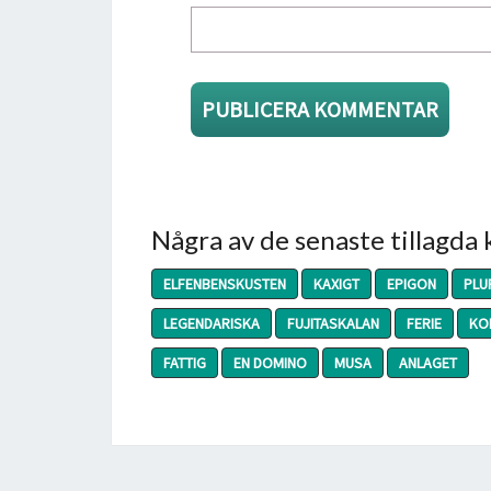
Några av de senaste tillagda
ELFENBENSKUSTEN
KAXIGT
EPIGON
PLU
LEGENDARISKA
FUJITASKALAN
FERIE
KO
FATTIG
EN DOMINO
MUSA
ANLAGET