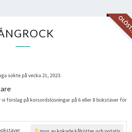
OLÖS
LÅNGROCK
ÅNGROCK
ga sökte på vecka 21, 2023.
kare
 vi förslag på korsordslösningar på 6 eller 8 bokstäver för
bokstäver
mos av kokade kålrötter och potatis