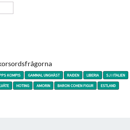
 korsordsfrågorna
PPS KOMPIS
GAMMAL UNGHÄST
RAIDEN
LIBERIA
SJ I ITALIEN
LVÄTE
HOTING
AMORIN
BARON COHEN FIGUR
ESTLAND