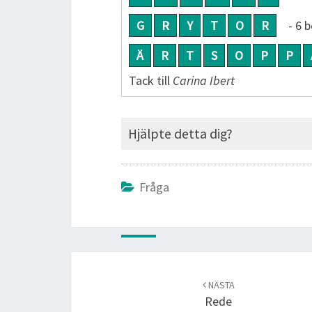
G
R
Y
T
O
R
- 6 
Ä
R
T
S
O
P
P
Tack till
Carina Ibert
Hjälpte detta dig?
Fråga
Post
navigation
NÄSTA
Rede