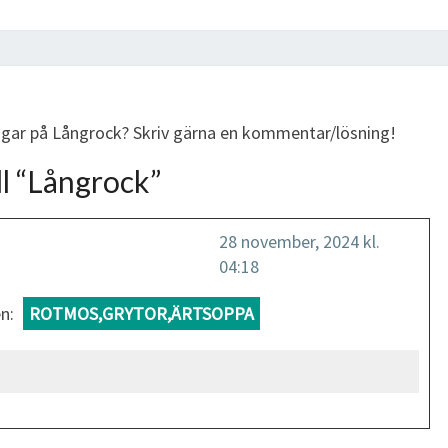
ingar på Långrock? Skriv gärna en kommentar/lösning!
l “
Långrock
”
28 november, 2024 kl.
04:18
n:
ROTMOS,GRYTOR,ÄRTSOPPA