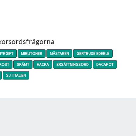
 korsordsfrågorna
MYRGIFT
MIRLITONER
MÄSTAREN
GERTRUDE EDERLE
KOST
SKÄMT
HACKA
ERSÄTTNINGSORD
DACAPOT
SJ I ITALIEN