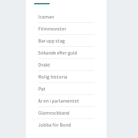
Icaman
Filmmonster
Bar upp stag
Sökande efter guld
Dräkt
Rolig historia
Pat
Är en i parlamentet
Glamrockband
Jobba för Bond