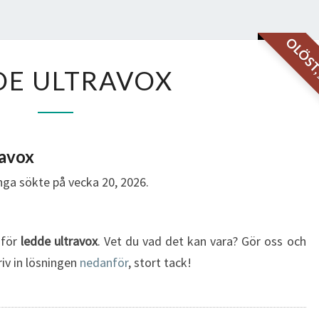
OLÖS
LEDDE
DE ULTRAVOX
ULTRAVOX
ravox
ga sökte på vecka 20, 2026.
 för
ledde ultravox
. Vet du vad det kan vara? Gör oss och
riv in lösningen
nedanför
, stort tack!