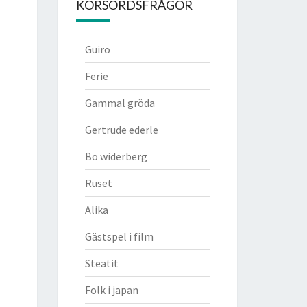
KORSORDSFRÅGOR
Guiro
Ferie
Gammal gröda
Gertrude ederle
Bo widerberg
Ruset
Alika
Gästspel i film
Steatit
Folk i japan