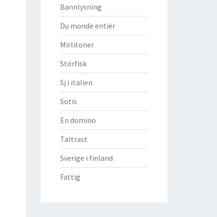
Bannlysning
Du monde entier
Mirlitoner
Störfisk
Sj i italien
Sotis
En domino
Taltrast
Sverige i finland
Fattig