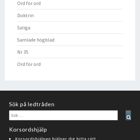
Ord för ord
Doktrin
Saliga
Samlade högblad
Nr 35
Ord för ord
Sök på ledtråden
Sök
Sear
efter:
Korsordshjälp
Korsordshjälpen hjälper dig hitta rätt