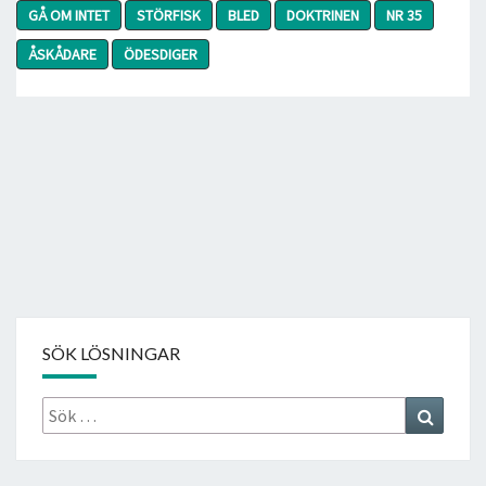
GÅ OM INTET
STÖRFISK
BLED
DOKTRINEN
NR 35
ÅSKÅDARE
ÖDESDIGER
SÖK LÖSNINGAR
Sök
Search
efter: