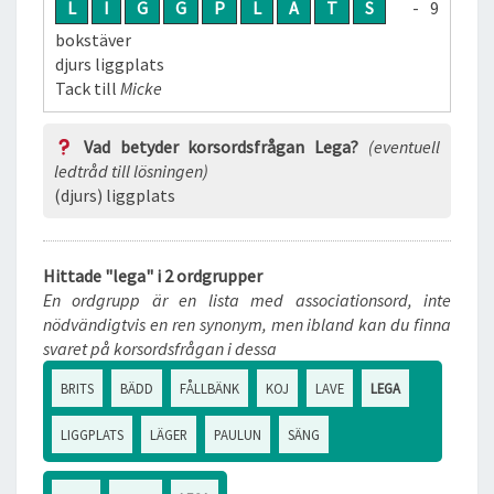
L
I
G
G
P
L
A
T
S
- 9
bokstäver
djurs ligg­plats
Tack till
Micke
Vad betyder korsordsfrågan Lega?
(eventuell
ledtråd till lösningen)
(djurs) liggplats
Hittade "lega" i 2 ordgrupper
En ordgrupp är en lista med associationsord, inte
nödvändigtvis en ren synonym, men ibland kan du finna
svaret på korsordsfrågan i dessa
BRITS
BÄDD
FÅLLBÄNK
KOJ
LAVE
LEGA
LIGGPLATS
LÄGER
PAULUN
SÄNG