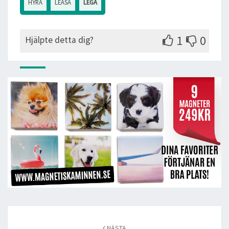
HYRA
LEASA
LEGA
1
0
Hjälpte detta dig?
Post
navigation
NÄSTA