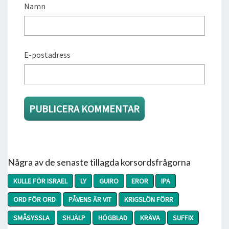
Namn
E-postadress
Några av de senaste tillagda korsordsfrågorna
KULLE FÖR ISRAEL
LY
GUIRO
EROR
IPA
ORD FÖR ORD
PÅVENS ÄR VIT
KRIGSLÖN FÖRR
SMÅSYSSLA
SHJÄLP
HÖGBLAD
KRÄVA
SUFFIX