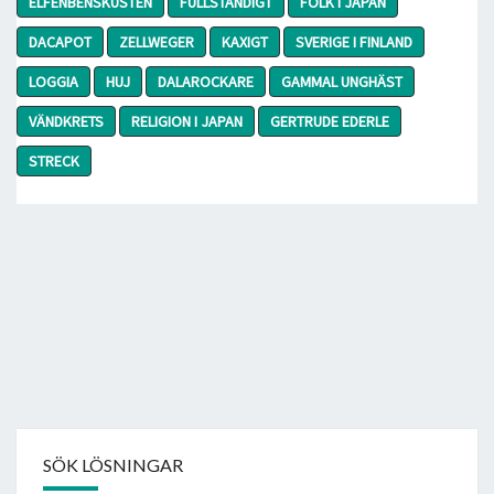
ELFENBENSKUSTEN
FULLSTÄNDIGT
FOLK I JAPAN
DACAPOT
ZELLWEGER
KAXIGT
SVERIGE I FINLAND
LOGGIA
HUJ
DALAROCKARE
GAMMAL UNGHÄST
VÄNDKRETS
RELIGION I JAPAN
GERTRUDE EDERLE
STRECK
SÖK LÖSNINGAR