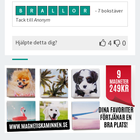
B
R
A
L
L
O
R
- 7 bokstäver
Tack till
Anonym
4
0
Hjälpte detta dig?