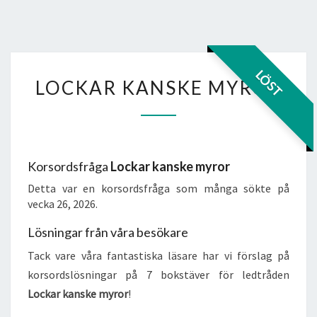
LOCKAR
LÖST
LOCKAR KANSKE MYROR
KANSKE
MYROR
Korsordsfråga
Lockar kanske myror
Detta var en korsordsfråga som många sökte på
vecka 26, 2026.
Lösningar från våra besökare
Tack vare våra fantastiska läsare har vi förslag på
korsordslösningar på 7 bokstäver för ledtråden
Lockar kanske myror
!