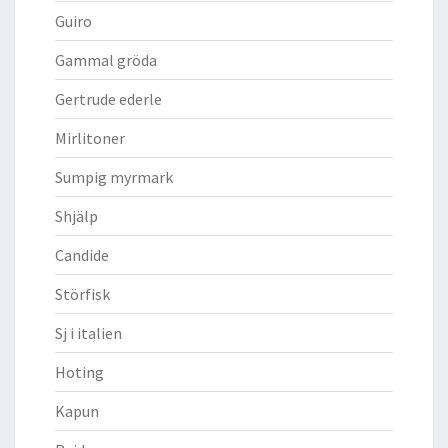
Guiro
Gammal gröda
Gertrude ederle
Mirlitoner
Sumpig myrmark
Shjälp
Candide
Störfisk
Sj i italien
Hoting
Kapun