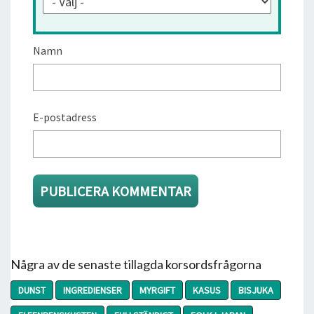
Namn
E-postadress
Några av de senaste tillagda korsordsfrågorna
DUNST
INGREDIENSER
MYRGIFT
KASUS
BISJUKA