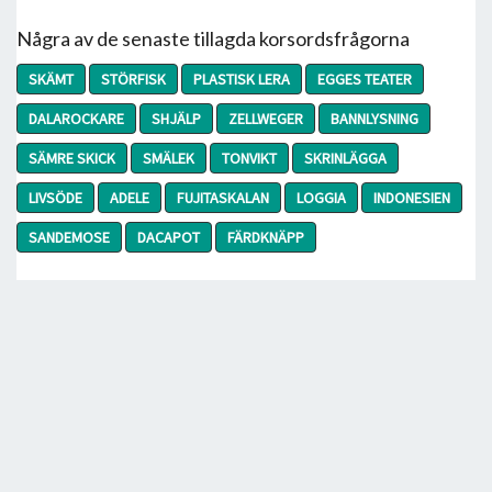
Några av de senaste tillagda korsordsfrågorna
SKÄMT
STÖRFISK
PLASTISK LERA
EGGES TEATER
DALAROCKARE
SHJÄLP
ZELLWEGER
BANNLYSNING
SÄMRE SKICK
SMÄLEK
TONVIKT
SKRINLÄGGA
LIVSÖDE
ADELE
FUJITASKALAN
LOGGIA
INDONESIEN
SANDEMOSE
DACAPOT
FÄRDKNÄPP