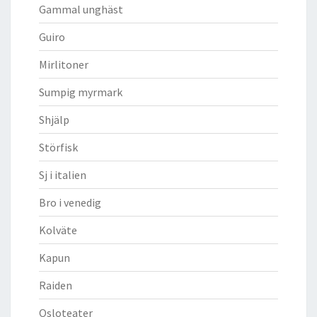
Gammal unghäst
Guiro
Mirlitoner
Sumpig myrmark
Shjälp
Störfisk
Sj i italien
Bro i venedig
Kolväte
Kapun
Raiden
Osloteater