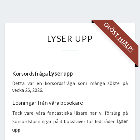
OLÖST,
LYSER
LYSER UPP
HJÄLP!
UPP
Korsordsfråga
Lyser upp
Detta var en korsordsfråga som många sökte på
vecka 26, 2026.
Lösningar från våra besökare
Tack vare våra fantastiska läsare har vi förslag på
korsordslösningar på 3 bokstäver för ledtråden
Lyser
upp
!