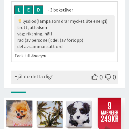
L
E
D
- 3 bokstäver
lysdiod(lampa som drar mycket lite energi)
trött, utledsen
väg; riktning, håll
rad (av personer); del (av förlopp)
del av sammansatt ord
Tack till
Anonym
0
0
Hjälpte detta dig?