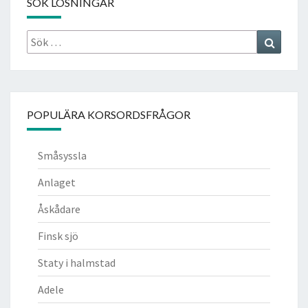
SÖK LÖSNINGAR
Sök
Search
efter:
POPULÄRA KORSORDSFRÅGOR
Småsyssla
Anlaget
Åskådare
Finsk sjö
Staty i halmstad
Adele