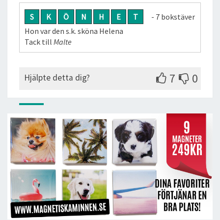
S
K
Ö
N
H
E
T
- 7 bokstäver
Hon var den s.k. sköna Helena
Tack till
Malte
7
0
Hjälpte detta dig?