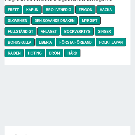
FRETT
KAPUN
BRO I VENEDIG
EPIGON
HACKA
SLOVENIEN
DEN SOVANDE DRAKEN
MYRGIFT
FULLSTÄNDIGT
ANLAGET
BOCKVERKTYG
SINGER
BOHUSKULLA
LIBERIA
FÖRSTA FÖRBAND
FOLK I JAPAN
RAIDEN
HOTING
DRÖM
HÅRD