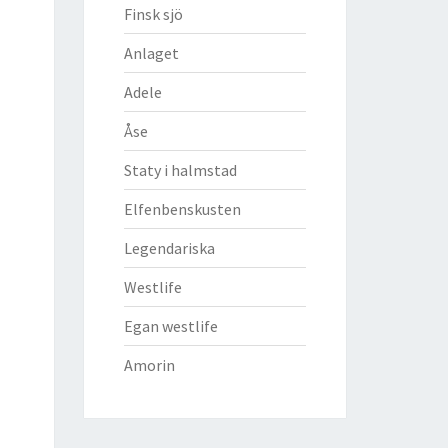
Finsk sjö
Anlaget
Adele
Åse
Staty i halmstad
Elfenbenskusten
Legendariska
Westlife
Egan westlife
Amorin