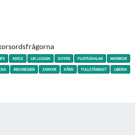
 korsordsfrågorna
IFE
ADELE
LIK LOGGIA
DOYEN
FUJITASKALAN
MARIBOR
CKA
INDONESIEN
ZANYAR
HÅRD
FULLSTÄNDIGT
LIBERIA