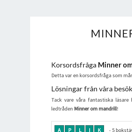
MINNE
Korsordsfråga
Minner om
Detta var en korsordsfråga som mån
Lösningar från våra besö
Tack vare våra fantastiska läsare 
ledtråden
Minner om mandrill
!
A
P
L
I
K
- 5 bokstä