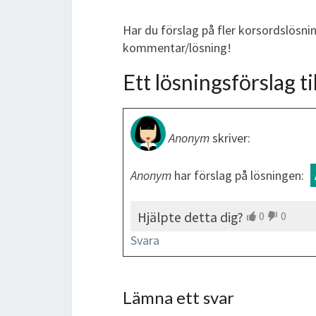
Har du förslag på fler korsordslösni
kommentar/lösning!
Ett lösningsförslag til
Anonym
skriver:
Anonym
har förslag på lösningen:
Hjälpte detta dig?
0
0
Svara
Lämna ett svar