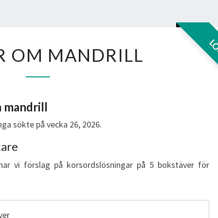
MINNER
L
R OM MANDRILL
OM
MANDRILL
 mandrill
ga sökte på vecka 26, 2026.
kare
har vi förslag på korsordslösningar på 5 bokstäver för
ver