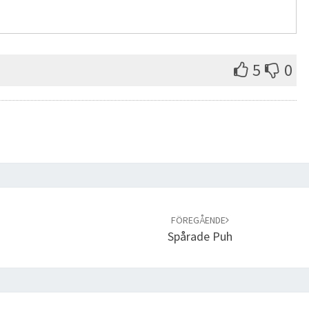
5
0
FÖREGÅENDE
Spårade Puh