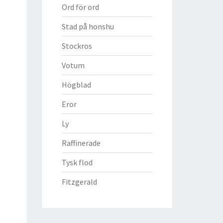
Ord för ord
Stad på honshu
Stockros
Votum
Högblad
Eror
Ly
Raffinerade
Tysk flod
Fitzgerald