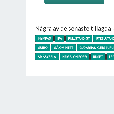
Några av de senaste tillagda
INYMPAS
IPA
FULLSTÄNDIGT
UTESLUTAN
GUIRO
GÅ OM INTET
GUDARNAS KUNG I URU
SMÅSYSSLA
KRIGSLÖN FÖRR
RUSET
LE