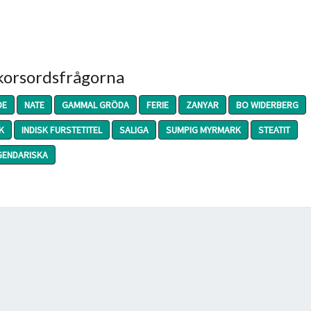
 korsordsfrågorna
DE
NATE
GAMMAL GRÖDA
FERIE
ZANYAR
BO WIDERBERG
K
INDISK FURSTETITEL
SALIGA
SUMPIG MYRMARK
STEATIT
GENDARISKA