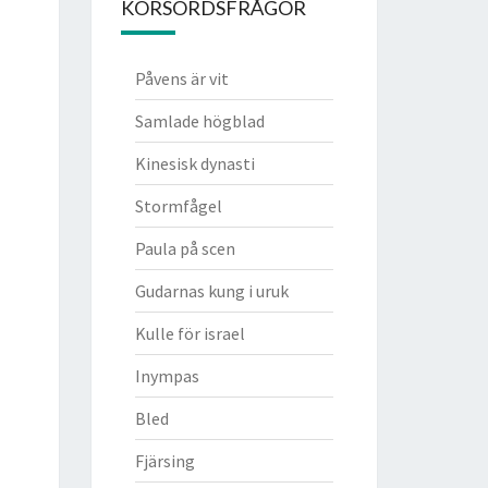
KORSORDSFRÅGOR
Påvens är vit
Samlade högblad
Kinesisk dynasti
Stormfågel
Paula på scen
Gudarnas kung i uruk
Kulle för israel
Inympas
Bled
Fjärsing