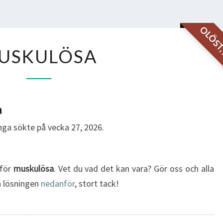
OLÖS
MUSKULÖSA
USKULÖSA
a
ga sökte på vecka 27, 2026.
 för
muskulösa
. Vet du vad det kan vara? Gör oss och alla
in lösningen
nedanför
, stort tack!