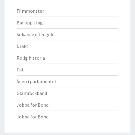
Filmmonster
Bar upp stag
Sökande efter guld
Dräkt
Rolig historia
Pat
Är en i parlamentet
Glamrockband
Jobba för Bond
Jobba för Bond