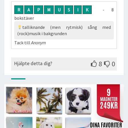
R
A
P
M
U
S
I
K
- 8
bokstäver
talliknande (men rytmisk) sång med
(rock)musik i bakgrunden
Tack till
Anonym
8
0
Hjälpte detta dig?