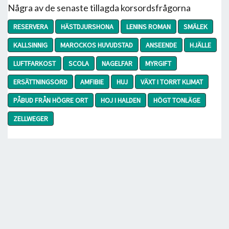
Några av de senaste tillagda korsordsfrågorna
RESERVERA
HÄSTDJURSHONA
LENINS ROMAN
SMÄLEK
KALLSINNIG
MAROCKOS HUVUDSTAD
ANSEENDE
HJÄLLE
LUFTFARKOST
SCOLA
NAGELFAR
MYRGIFT
ERSÄTTNINGSORD
AMFIBIE
HUJ
VÄXT I TORRT KLIMAT
PÅBUD FRÅN HÖGRE ORT
HOJ I HALDEN
HÖGT TONLÄGE
ZELLWEGER