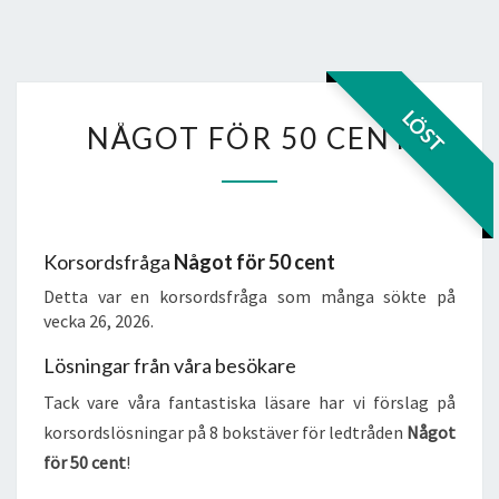
NÅGOT
LÖST
NÅGOT FÖR 50 CENT
FÖR
50
CENT
Korsordsfråga
Något för 50 cent
Detta var en korsordsfråga som många sökte på
vecka 26, 2026.
Lösningar från våra besökare
Tack vare våra fantastiska läsare har vi förslag på
korsordslösningar på 8 bokstäver för ledtråden
Något
för 50 cent
!