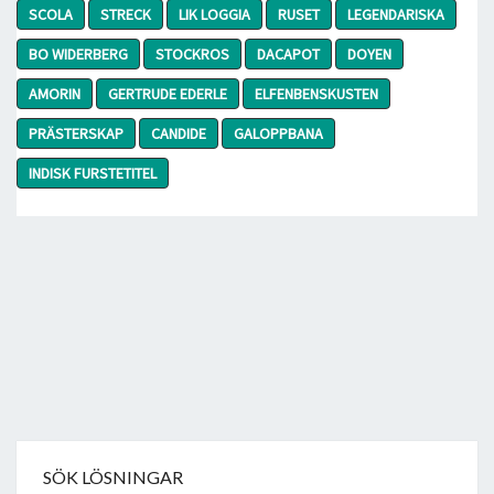
SCOLA
STRECK
LIK LOGGIA
RUSET
LEGENDARISKA
BO WIDERBERG
STOCKROS
DACAPOT
DOYEN
AMORIN
GERTRUDE EDERLE
ELFENBENSKUSTEN
PRÄSTERSKAP
CANDIDE
GALOPPBANA
INDISK FURSTETITEL
SÖK LÖSNINGAR