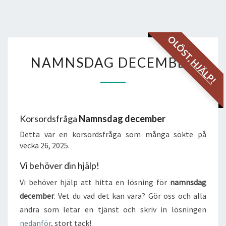
OLÖST,
NAMNSDAG
NAMNSDAG DECEMBER
HJÄLP!
DECEMBER
Korsordsfråga
Namnsdag december
Detta var en korsordsfråga som många sökte på
vecka 26, 2025.
Vi behöver din hjälp!
Vi behöver hjälp att hitta en lösning för
namnsdag
december
. Vet du vad det kan vara? Gör oss och alla
andra som letar en tjänst och skriv in lösningen
nedanför
, stort tack!