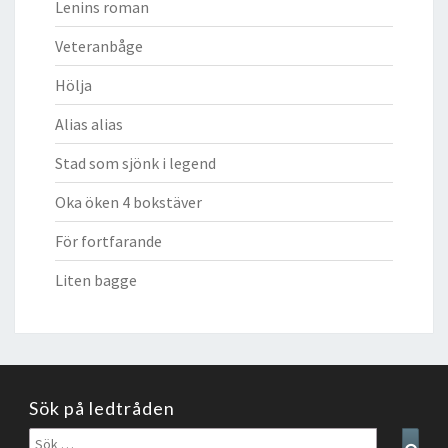
Lenins roman
Veteranbåge
Hölja
Alias alias
Stad som sjönk i legend
Oka öken 4 bokstäver
För fortfarande
Liten bagge
Sök på ledtråden
Sök
Sear