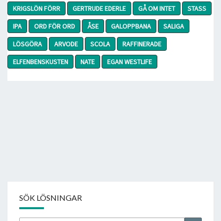
KRIGSLÖN FÖRR
GERTRUDE EDERLE
GÅ OM INTET
STASS
IPA
ORD FÖR ORD
ÅSE
GALOPPBANA
SALIGA
LÖSGÖRA
ARVODE
SCOLA
RAFFINERADE
ELFENBENSKUSTEN
NATE
EGAN WESTLIFE
SÖK LÖSNINGAR