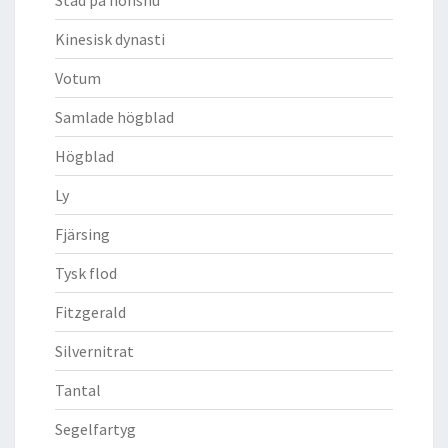
Kinesisk dynasti
Votum
Samlade högblad
Högblad
Ly
Fjärsing
Tysk flod
Fitzgerald
Silvernitrat
Tantal
Segelfartyg