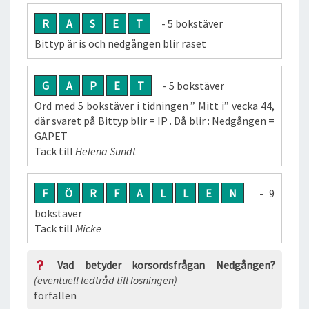
R
A
S
E
T
- 5 bokstäver
Bittyp är is och nedgången blir raset
G
A
P
E
T
- 5 bokstäver
Ord med 5 bokstäver i tidningen ” Mitt i” vecka 44,
där svaret på Bittyp blir = IP . Då blir : Nedgången =
GAPET
Tack till
Helena Sundt
F
Ö
R
F
A
L
L
E
N
- 9
bokstäver
Tack till
Micke
Vad betyder korsordsfrågan Nedgången?
(eventuell ledtråd till lösningen)
förfallen