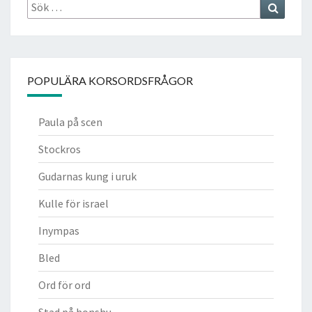
Sök
Search
efter:
POPULÄRA KORSORDSFRÅGOR
Paula på scen
Stockros
Gudarnas kung i uruk
Kulle för israel
Inympas
Bled
Ord för ord
Stad på honshu