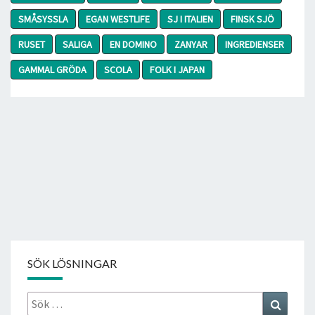
SMÅSYSSLA
EGAN WESTLIFE
SJ I ITALIEN
FINSK SJÖ
RUSET
SALIGA
EN DOMINO
ZANYAR
INGREDIENSER
GAMMAL GRÖDA
SCOLA
FOLK I JAPAN
SÖK LÖSNINGAR
Sök
Search
efter: