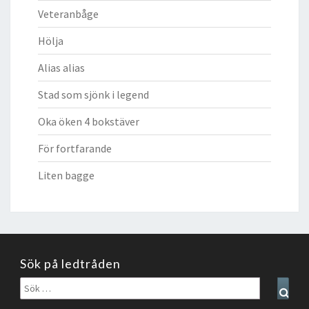
Veteranbåge
Hölja
Alias alias
Stad som sjönk i legend
Oka öken 4 bokstäver
För fortfarande
Liten bagge
Sök på ledtråden
Sök
Sear
efter: