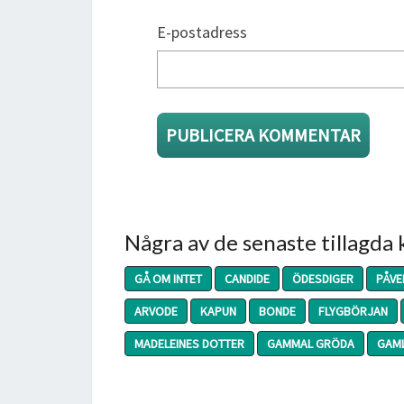
E-postadress
Några av de senaste tillagda
GÅ OM INTET
CANDIDE
ÖDESDIGER
PÅVE
ARVODE
KAPUN
BONDE
FLYGBÖRJAN
MADELEINES DOTTER
GAMMAL GRÖDA
GAML