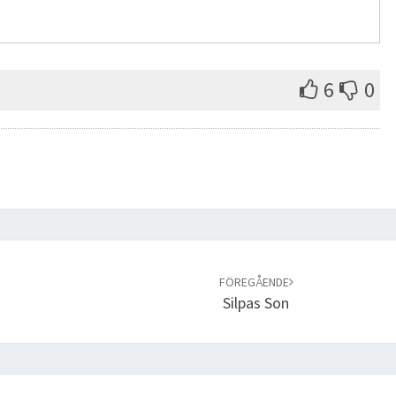
6
0
FÖREGÅENDE
Silpas Son