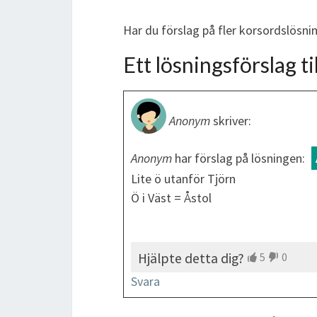
Har du förslag på fler korsordslösni
Ett lösningsförslag til
Anonym
skriver:
Anonym
har förslag på lösningen:
Lite ö utanför Tjörn
Ö i Väst = Åstol
Hjälpte detta dig?
5
0
Svara