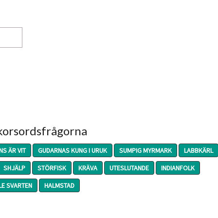
 korsordsfrågorna
NS ÄR VIT
GUDARNAS KUNG I URUK
SUMPIG MYRMARK
LABBKÄRL
SHJÄLP
STÖRFISK
KRÄVA
UTESLUTANDE
INDIANFOLK
E SVARTEN
HALMSTAD