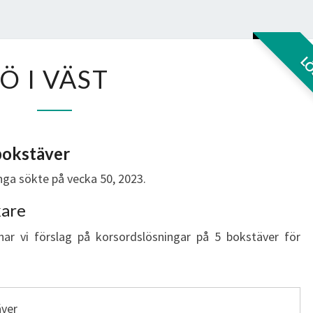
Ö
L
Ö I VÄST
I
VÄST
 bokstäver
ga sökte på vecka 50, 2023.
kare
har vi förslag på korsordslösningar på 5 bokstäver för
äver