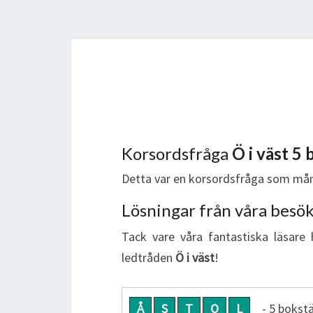
Korsordsfråga
Ö i väst 5
Detta var en korsordsfråga som mån
Lösningar från våra besö
Tack vare våra fantastiska läsare 
ledtråden
Ö i väst
!
Å
S
T
O
L
- 5 bokst