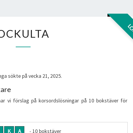
OCKULTA
L
OCKULTA
ga sökte på vecka 21, 2025.
kare
har vi förslag på korsordslösningar på 10 bokstäver för
K
A
- 10 bokstäver