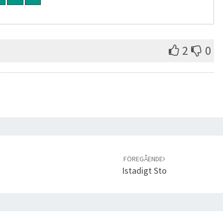
2
0
FÖREGÅENDE
Istadigt Sto