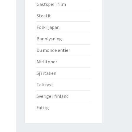
Gästspel i film
Steatit
Folk i japan
Bannlysning
Du monde entier
Mirlitoner
Sj i italien
Taltrast
Sverige i finland
Fattig