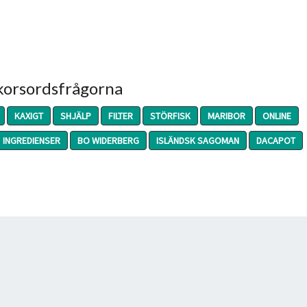
 korsordsfrågorna
KAXIGT
SHJÄLP
FILTER
STÖRFISK
MARIBOR
ONLINE
INGREDIENSER
BO WIDERBERG
ISLÄNDSK SAGOMAN
DACAPOT