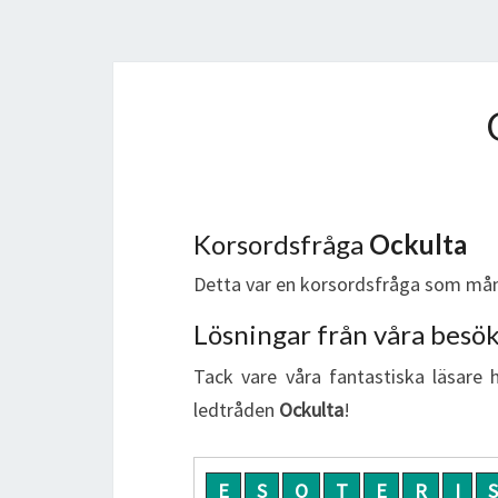
Korsordsfråga
Ockulta
Detta var en korsordsfråga som mån
Lösningar från våra besö
Tack vare våra fantastiska läsare 
ledtråden
Ockulta
!
E
S
O
T
E
R
I
S