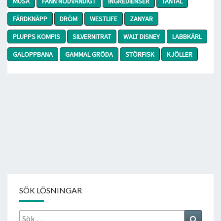
MUSA
FANN NÖDVÄNDIGT
INGREDIENSER
TANTAL
FÄRDKNÄPP
DRÖM
WESTLIFE
ZANYAR
PLUPPS KOMPIS
SILVERNITRAT
WALT DISNEY
LABBKÄRL
GALOPPBANA
GAMMAL GRÖDA
STÖRFISK
KJÖLLER
SÖK LÖSNINGAR
Sök
Search