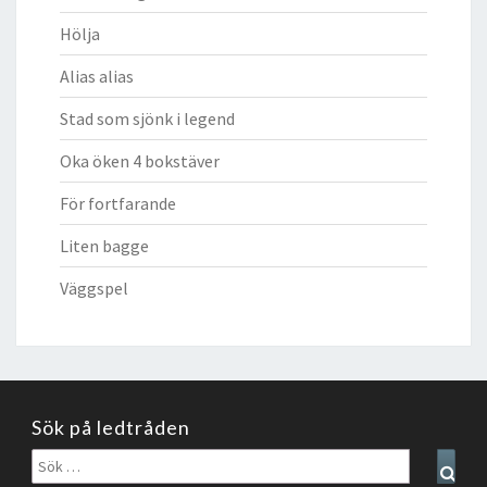
Hölja
Alias alias
Stad som sjönk i legend
Oka öken 4 bokstäver
För fortfarande
Liten bagge
Väggspel
Sök på ledtråden
Sök
Sear
efter: