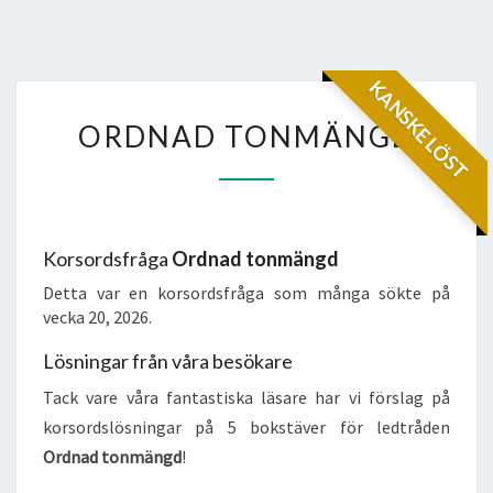
KANSKE LÖST
ORDNAD
ORDNAD TONMÄNGD
TONMÄNGD
Korsordsfråga
Ordnad tonmängd
Detta var en korsordsfråga som många sökte på
vecka 20, 2026.
Lösningar från våra besökare
Tack vare våra fantastiska läsare har vi förslag på
korsordslösningar på 5 bokstäver för ledtråden
Ordnad tonmängd
!