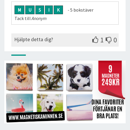
M
U
S
I
K
- 5 bokstäver
Tack till
Anonym
1
0
Hjälpte detta dig?