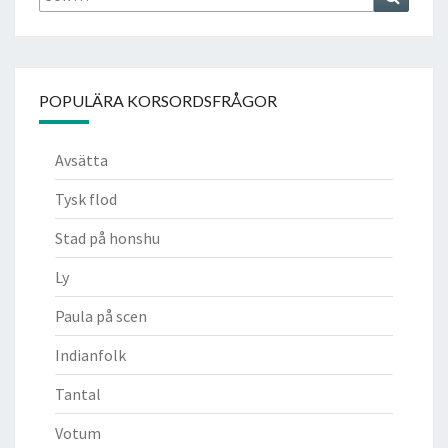
efter:
POPULÄRA KORSORDSFRÅGOR
Avsätta
Tysk flod
Stad på honshu
Ly
Paula på scen
Indianfolk
Tantal
Votum