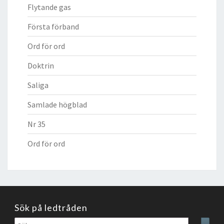
Flytande gas
Första förband
Ord för ord
Doktrin
Saliga
Samlade högblad
Nr 35
Ord för ord
Sök på ledtråden
Sök
Sear