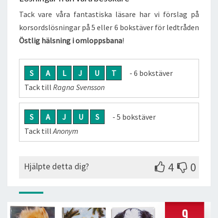
Tack vare våra fantastiska läsare har vi förslag på
korsordslösningar på 5 eller 6 bokstäver för ledtråden
Östlig hälsning i omloppsbana
!
S
A
L
J
U
T
- 6 bokstäver
Tack till
Ragna Svensson
S
A
J
U
S
- 5 bokstäver
Tack till
Anonym
4
0
Hjälpte detta dig?