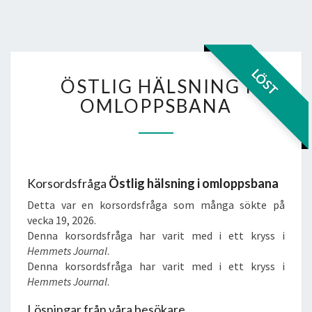
ÖSTLIG
LÖST
ÖSTLIG HÄLSNING I
HÄLSNING
I
OMLOPPSBANA
OMLOPPSBANA
Korsordsfråga
Östlig hälsning i omloppsbana
Detta var en korsordsfråga som många sökte på
vecka 19, 2026.
Denna korsordsfråga har varit med i ett kryss i
Hemmets Journal
.
Denna korsordsfråga har varit med i ett kryss i
Hemmets Journal
.
Lösningar från våra besökare