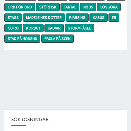
ORD FÖR ORD
STÖRFISK
TANTAL
NR 35
LÖSGÖRA
STASS
MADELEINES DOTTER
FJÄRSING
KASUS
ER
GUIRO
KORBUT
KALVAR
STORMFÅGEL
STAD PÅ HONSHU
PAULA PÅ SCEN
SÖK LÖSNINGAR