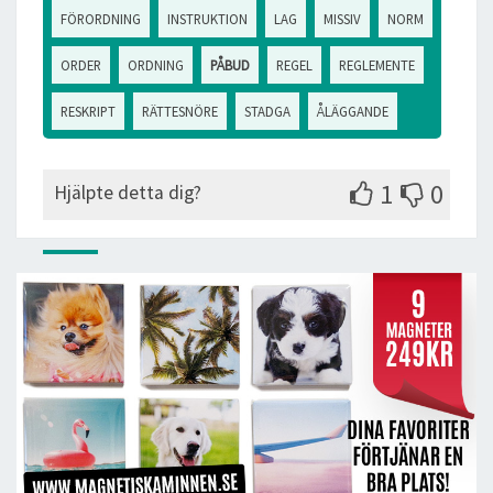
FÖRORDNING
INSTRUKTION
LAG
MISSIV
NORM
ORDER
ORDNING
PÅBUD
REGEL
REGLEMENTE
RESKRIPT
RÄTTESNÖRE
STADGA
ÅLÄGGANDE
1
0
Hjälpte detta dig?