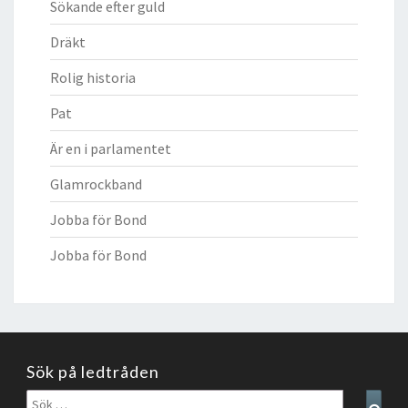
Sökande efter guld
Dräkt
Rolig historia
Pat
Är en i parlamentet
Glamrockband
Jobba för Bond
Jobba för Bond
Sök på ledtråden
Sök
Sear