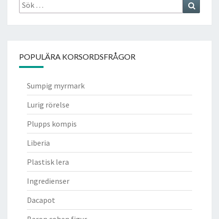
Sök
Search
efter:
POPULÄRA KORSORDSFRÅGOR
Sumpig myrmark
Lurig rörelse
Plupps kompis
Liberia
Plastisk lera
Ingredienser
Dacapot
Baron cohen figur