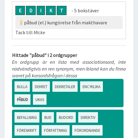
E
D
I
K
T
- 5 bokstäver
påbud (el.) kungörelse från makthavare
Tack till
Micke
Hittade "påbud" i 2 ordgrupper
En ordgrupp är en lista med associationsord, inte
nödvändigtvis en ren synonym, men ibland kan du finna
svaret på korsordsfrågan i dessa
BULLA
DEKRET
DEKRETALER
ENCYKLIKA
PÅBUD
UKAS
BEFALLNING
BUD
BUDORD
DIREKTIV
FÖRESKRIFT
FÖRFATTNING
FÖRORDNANDE