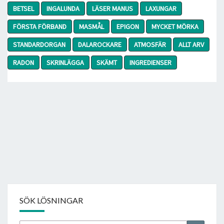
BETSEL
INGALUNDA
LÄSER MANUS
LAXUNGAR
FÖRSTA FÖRBAND
MASMÅL
EPIGON
MYCKET MÖRKA
STANDARDORGAN
DALAROCKARE
ATMOSFÄR
ALLT ARV
RADON
SKRINLÄGGA
SKÄMT
INGREDIENSER
SÖK LÖSNINGAR