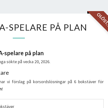
OLÖS
PASSAR
A-SPELARE PÅ PLAN
NBA-
SPELARE
PÅ
PLAN
-spelare på plan
ga sökte på vecka 20, 2026.
kare
har vi förslag på korsordslösningar på 6 bokstäver för
n
!
okstäver