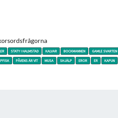
 korsordsfrågorna
LER
STATY I HALMSTAD
KALVAR
BOCKMANNEN
GAMLE SVARTEN
PFISK
PÅVENS ÄR VIT
MUSA
SHJÄLP
EROR
ER
KAPUN