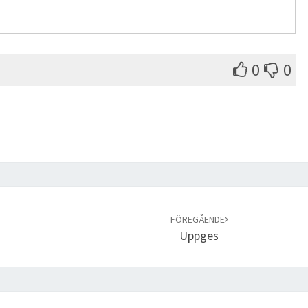
0
0
FÖREGÅENDE
Uppges