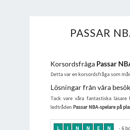
PASSAR NB
Korsordsfråga
Passar NBA
Detta var en korsordsfråga som mån
Lösningar från våra besö
Tack vare våra fantastiska läsare 
ledtråden
Passar NBA-spelare på pla
L
I
N
N
E
N
- 6 b