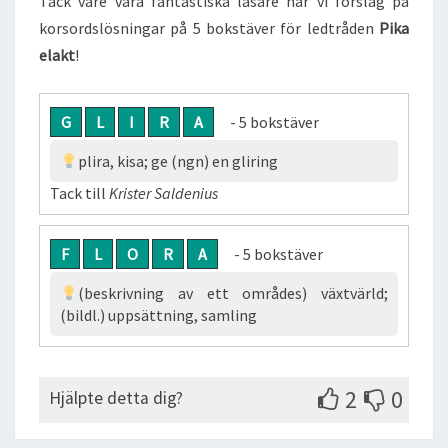
Tack vare våra fantastiska läsare har vi förslag på
korsordslösningar på 5 bokstäver för ledtråden
Pika
elakt
!
G
L
I
R
A
- 5 bokstäver
plira, kisa; ge (ngn) en gliring
Tack till
Krister Saldenius
F
L
O
R
A
- 5 bokstäver
(beskrivning av ett områdes) växtvärld;
(bildl.) uppsättning, samling
2
0
Hjälpte detta dig?