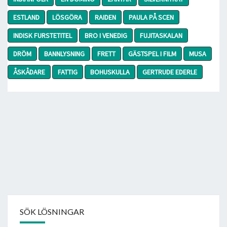
ESTLAND
LÖSGÖRA
RAIDEN
PAULA PÅ SCEN
INDISK FURSTETITEL
BRO I VENEDIG
FUJITASKALAN
DRÖM
BANNLYSNING
FRETT
GÄSTSPEL I FILM
MUSA
ÅSKÅDARE
FATTIG
BOHUSKULLA
GERTRUDE EDERLE
SÖK LÖSNINGAR