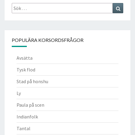
Sök
Search
efter:
POPULÄRA KORSORDSFRÅGOR
Avsätta
Tysk flod
Stad på honshu
Ly
Paula på scen
Indianfolk
Tantal