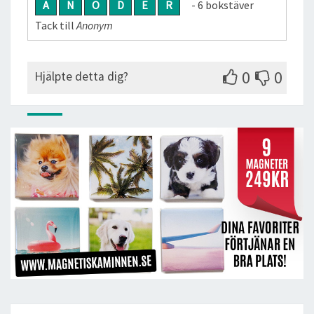
A
N
O
D
E
R
- 6 bokstäver
Tack till
Anonym
0
0
Hjälpte detta dig?
Post