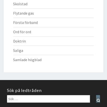
Skolstad
Flytande gas
Första förband
Ord för ord
Doktrin
Saliga
Samlade högblad
Sök på ledtråden
Sök
Sear
efter: