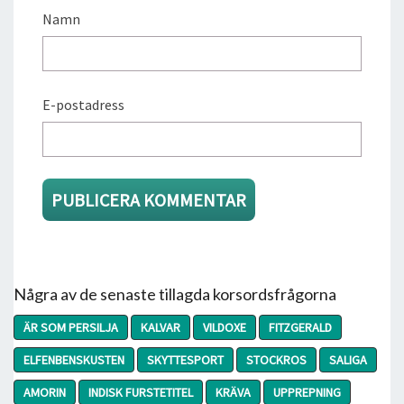
Namn
E-postadress
Några av de senaste tillagda korsordsfrågorna
ÄR SOM PERSILJA
KALVAR
VILDOXE
FITZGERALD
ELFENBENSKUSTEN
SKYTTESPORT
STOCKROS
SALIGA
AMORIN
INDISK FURSTETITEL
KRÄVA
UPPREPNING