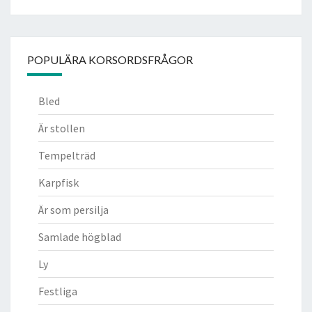
POPULÄRA KORSORDSFRÅGOR
Bled
Är stollen
Tempelträd
Karpfisk
Är som persilja
Samlade högblad
Ly
Festliga