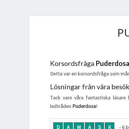
P
Korsordsfråga
Puderdos
Detta var en korsordsfråga som mån
Lösningar från våra besö
Tack vare våra fantastiska läsare 
ledtråden
Puderdosa
!
D
A
M
A
S
K
- 6 