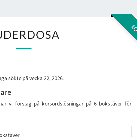
PUDERDOSA
L
UDERDOSA
a
ga sökte på vecka 22, 2026.
kare
har vi förslag på korsordslösningar på 6 bokstäver för
bokstäver