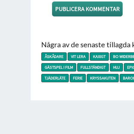
Några av de senaste tillagda
ÅSKÅDARE
VIT LERA
KAXIGT
BO WIDERB
GÄSTSPEL I FILM
FULLSTÄNDIGT
HUJ
EPI
TJÄDERLÄTE
FERIE
KRYSSAKUTEN
BARON