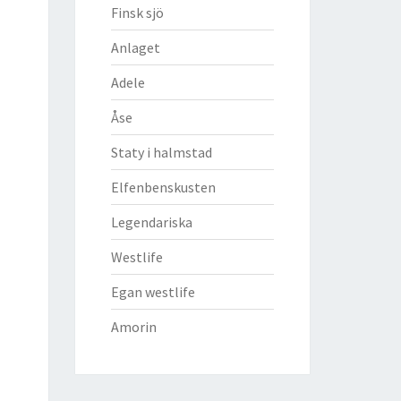
Finsk sjö
Anlaget
Adele
Åse
Staty i halmstad
Elfenbenskusten
Legendariska
Westlife
Egan westlife
Amorin