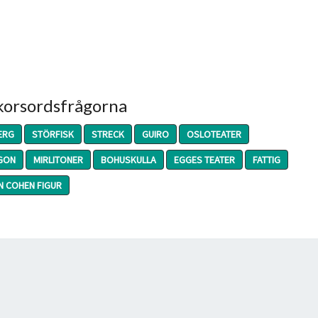
 korsordsfrågorna
ERG
STÖRFISK
STRECK
GUIRO
OSLOTEATER
GON
MIRLITONER
BOHUSKULLA
EGGES TEATER
FATTIG
 COHEN FIGUR