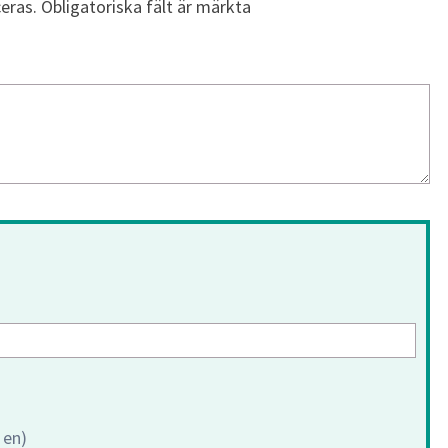
eras.
Obligatoriska fält är märkta
 en)