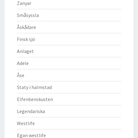
Zanyar
Småsyssla
Åskådare
Finsk sjö
Anlaget
Adele
Åse
Staty i halmstad
Elfenbenskusten
Legendariska
Westlife
Egan westlife