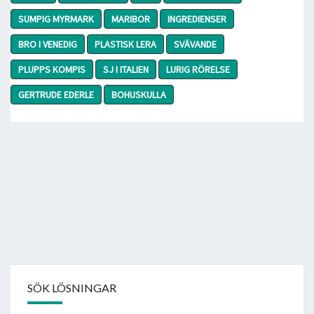
SUMPIG MYRMARK
MARIBOR
INGREDIENSER
BRO I VENEDIG
PLASTISK LERA
SVÄVANDE
PLUPPS KOMPIS
SJ I ITALIEN
LURIG RÖRELSE
GERTRUDE EDERLE
BOHUSKULLA
SÖK LÖSNINGAR