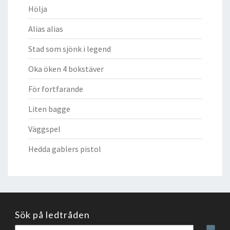
Hölja
Alias alias
Stad som sjönk i legend
Oka öken 4 bokstäver
För fortfarande
Liten bagge
Väggspel
Hedda gablers pistol
Sök på ledtråden
Sök
Sear