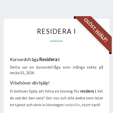
OLÖST,
RESIDERA
RESIDERA I
HJÄLP!
I
Korsordsfråga
Residera i
Detta var en korsordsfråga som många sökte på
vecka 01, 2026.
Vi behöver din hjälp!
Vi behöver hjälp att hitta en lösning för
residera i
. Vet
du vad det kan vara? Gör oss och alla andra som letar
en tjänst och skriv in lösningen
nedanför
, stort tack!