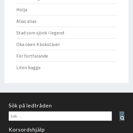
Hölja
Alias alias
Stad som sjönk i legend
Oka öken 4 bokstäver
För fortfarande
Liten bagge
Sök på ledtråden
Sök
Sear
efter:
Korsordshjälp