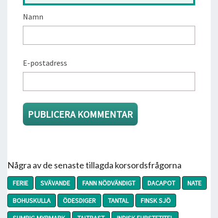
Namn
E-postadress
Några av de senaste tillagda korsordsfrågorna
FERIE
SVÄVANDE
FANN NÖDVÄNDIGT
DACAPOT
NATE
BOHUSKULLA
ÖDESDIGER
TANTAL
FINSK SJÖ
SUMPIG MYRMARK
TALTRAST
INDISK FURSTETITEL