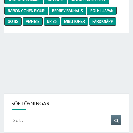
BARON COHEN FIGUR
BEDREV BAUHAUS
FOLK I JAPAN
SOTIS
AMFIBIE
NR 35
MIRLITONER
FÄRDKNÄPP
SÖK LÖSNINGAR
Sök
Search
efter: