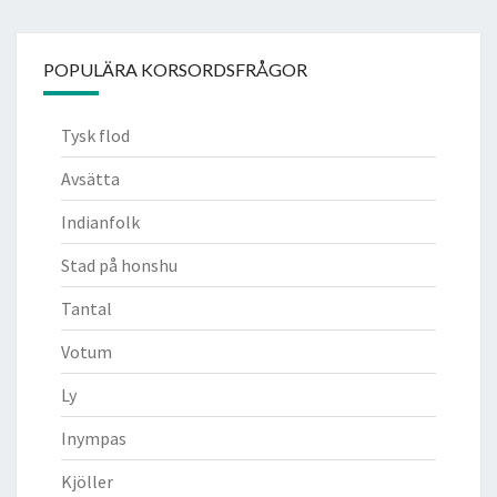
POPULÄRA KORSORDSFRÅGOR
Tysk flod
Avsätta
Indianfolk
Stad på honshu
Tantal
Votum
Ly
Inympas
Kjöller