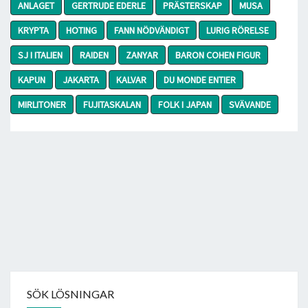
ANLAGET
GERTRUDE EDERLE
PRÄSTERSKAP
MUSA
KRYPTA
HOTING
FANN NÖDVÄNDIGT
LURIG RÖRELSE
SJ I ITALIEN
RAIDEN
ZANYAR
BARON COHEN FIGUR
KAPUN
JAKARTA
KALVAR
DU MONDE ENTIER
MIRLITONER
FUJITASKALAN
FOLK I JAPAN
SVÄVANDE
SÖK LÖSNINGAR