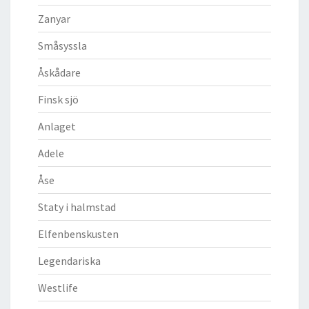
Zanyar
Småsyssla
Åskådare
Finsk sjö
Anlaget
Adele
Åse
Staty i halmstad
Elfenbenskusten
Legendariska
Westlife