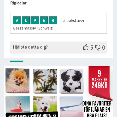
Rigidelar
!
A
L
P
E
R
- 5 bokstäver
Bergsmassiv i Schweiz.
5
0
Hjälpte detta dig?