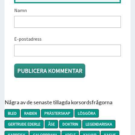
Namn
E-postadress
Några av de senaste tillagda korsordsfrågorna
BLED
RAIDEN
PRÄSTERSKAP
LÖSGÖRA
GERTRUDE EDERLE
ÅSE
DOKTRIN
LEGENDARISKA
KARPFISK
GALOPPBANA
ADELE
KALVAR
KASUS