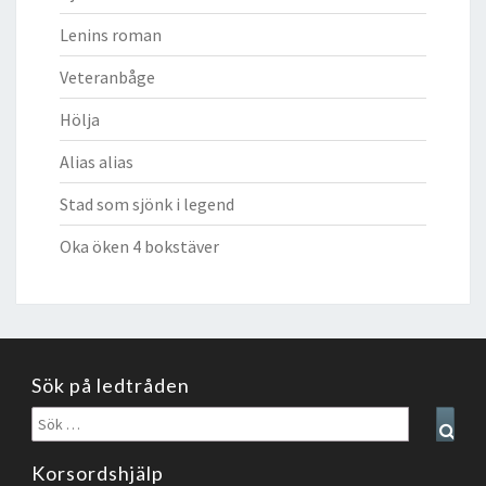
Lenins roman
Veteranbåge
Hölja
Alias alias
Stad som sjönk i legend
Oka öken 4 bokstäver
Sök på ledtråden
Sök
Sear
efter:
Korsordshjälp