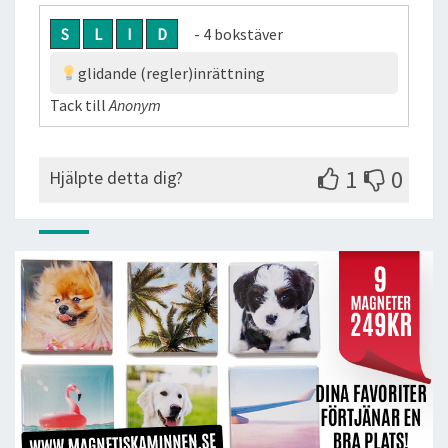
S
L
I
D
- 4 bokstäver
glidande (regler)inrättning
Tack till
Anonym
1
0
Hjälpte detta dig?