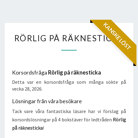
KANSKE LÖST
RÖRLIG
RÖRLIG PÅ RÄKNESTICKA
PÅ
RÄKNESTICKA
Korsordsfråga
Rörlig på räknesticka
Detta var en korsordsfråga som många sökte på
vecka 28, 2026.
Lösningar från våra besökare
Tack vare våra fantastiska läsare har vi förslag på
korsordslösningar på 4 bokstäver för ledtråden
Rörlig
på räknesticka
!