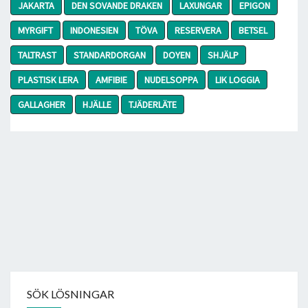
JAKARTA
DEN SOVANDE DRAKEN
LAXUNGAR
EPIGON
MYRGIFT
INDONESIEN
TÖVA
RESERVERA
BETSEL
TALTRAST
STANDARDORGAN
DOYEN
SHJÄLP
PLASTISK LERA
AMFIBIE
NUDELSOPPA
LIK LOGGIA
GALLAGHER
HJÄLLE
TJÄDERLÄTE
SÖK LÖSNINGAR